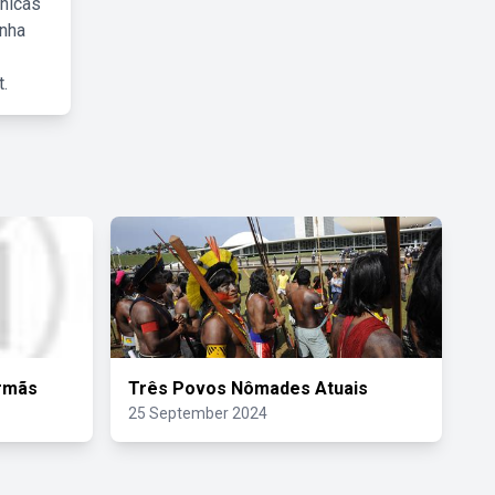
cnicas
inha
.
Irmãs
Três Povos Nômades Atuais
25 September 2024