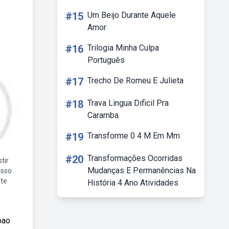
#15
Um Beijo Durante Aquele
Amor
#16
Trilogia Minha Culpa
Português
#17
Trecho De Romeu E Julieta
#18
Trava Lingua Dificil Pra
Caramba
#19
Transforme 0 4 M Em Mm
#20
Transformações Ocorridas
tir
Mudanças E Permanências Na
asso
rte
História 4 Ano Atividades
bao