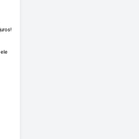
e
juros!
 ele