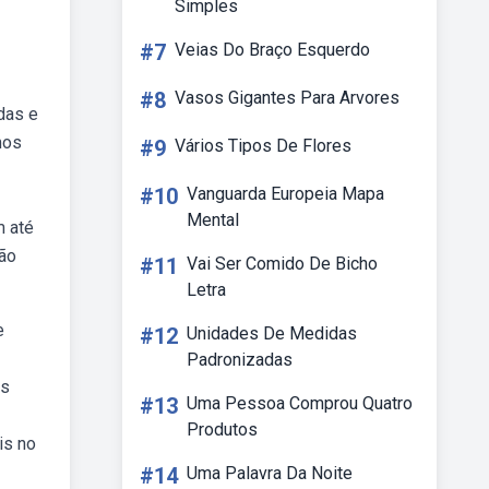
Simples
#7
Veias Do Braço Esquerdo
#8
Vasos Gigantes Para Arvores
das e
mos
#9
Vários Tipos De Flores
#10
Vanguarda Europeia Mapa
Mental
m até
tão
#11
Vai Ser Comido De Bicho
Letra
e
#12
Unidades De Medidas
Padronizadas
as
#13
Uma Pessoa Comprou Quatro
Produtos
is no
#14
Uma Palavra Da Noite