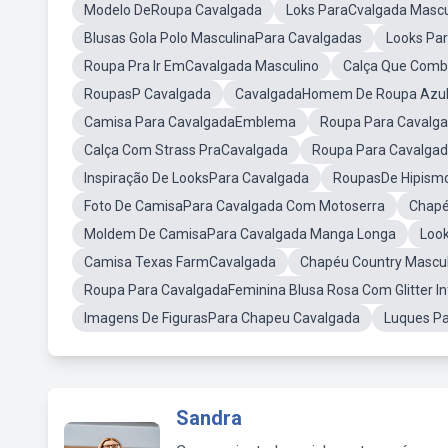
Modelo DeRoupa Cavalgada
Loks ParaCvalgada Mascu
Blusas Gola Polo MasculinaPara Cavalgadas
Looks Pa
Roupa Pra Ir EmCavalgada Masculino
Calça Que Comb
RoupasP Cavalgada
CavalgadaHomem De Roupa Azu
Camisa Para CavalgadaEmblema
Roupa Para Cavalgad
Calça Com Strass PraCavalgada
Roupa Para Cavalga
Inspiração De LooksPara Cavalgada
RoupasDe Hipismo
Foto De CamisaPara Cavalgada Com Motoserra
Chapé
Moldem De CamisaPara Cavalgada Manga Longa
Look
Camisa Texas FarmCavalgada
Chapéu Country Mascu
Roupa Para CavalgadaFeminina Blusa Rosa Com Glitter Inf
Imagens De FigurasPara Chapeu Cavalgada
Luques Pa
Sandra