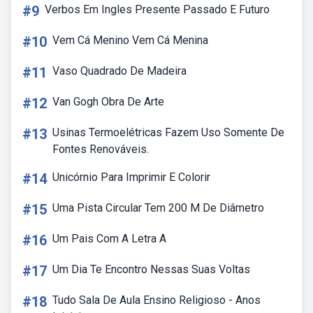
#9
Verbos Em Ingles Presente Passado E Futuro
#10
Vem Cá Menino Vem Cá Menina
#11
Vaso Quadrado De Madeira
#12
Van Gogh Obra De Arte
#13
Usinas Termoelétricas Fazem Uso Somente De
Fontes Renováveis.
#14
Unicórnio Para Imprimir E Colorir
#15
Uma Pista Circular Tem 200 M De Diâmetro
#16
Um Pais Com A Letra A
#17
Um Dia Te Encontro Nessas Suas Voltas
#18
Tudo Sala De Aula Ensino Religioso - Anos