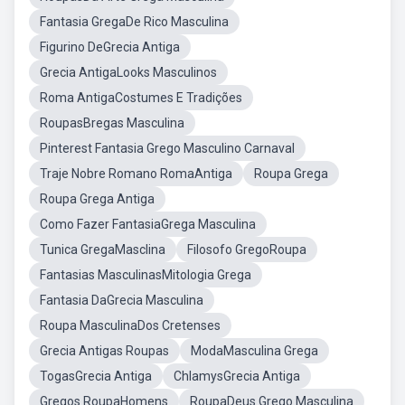
Fantasia GregaDe Rico Masculina
Figurino DeGrecia Antiga
Grecia AntigaLooks Masculinos
Roma AntigaCostumes E Tradições
RoupasBregas Masculina
Pinterest Fantasia Grego Masculino Carnaval
Traje Nobre Romano RomaAntiga
Roupa Grega
Roupa Grega Antiga
Como Fazer FantasiaGrega Masculina
Tunica GregaMasclina
Filosofo GregoRoupa
Fantasias MasculinasMitologia Grega
Fantasia DaGrecia Masculina
Roupa MasculinaDos Cretenses
Grecia Antigas Roupas
ModaMasculina Grega
TogasGrecia Antiga
ChlamysGrecia Antiga
Gregos RoupaHomens
RoupaDeus Grego Masculina