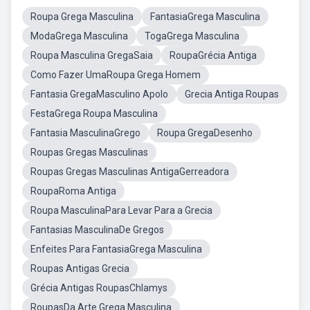
Roupa Grega Masculina
FantasiaGrega Masculina
ModaGrega Masculina
TogaGrega Masculina
Roupa Masculina GregaSaia
RoupaGrécia Antiga
Como Fazer UmaRoupa Grega Homem
Fantasia GregaMasculino Apolo
Grecia Antiga Roupas
FestaGrega Roupa Masculina
Fantasia MasculinaGrego
Roupa GregaDesenho
Roupas Gregas Masculinas
Roupas Gregas Masculinas AntigaGerreadora
RoupaRoma Antiga
Roupa MasculinaPara Levar Para a Grecia
Fantasias MasculinaDe Gregos
Enfeites Para FantasiaGrega Masculina
Roupas Antigas Grecia
Grécia Antigas RoupasChlamys
RoupasDa Arte Grega Masculina