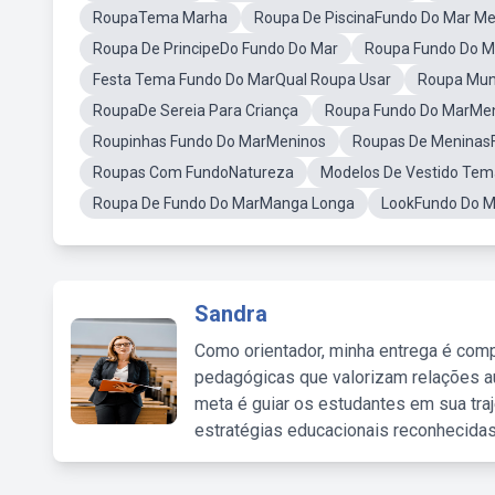
RoupaTema Marha
Roupa De PiscinaFundo Do Mar Me
Roupa De PrincipeDo Fundo Do Mar
Roupa Fundo Do M
Festa Tema Fundo Do MarQual Roupa Usar
Roupa Mun
RoupaDe Sereia Para Criança
Roupa Fundo Do MarMen
Roupinhas Fundo Do MarMeninos
Roupas De MeninasF
Roupas Com FundoNatureza
Modelos De Vestido Te
Roupa De Fundo Do MarManga Longa
LookFundo Do M
Sandra
Como orientador, minha entrega é comp
pedagógicas que valorizam relações au
meta é guiar os estudantes em sua traj
estratégias educacionais reconhecidas