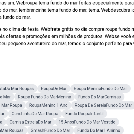
nhas um. Webroupa tema fundo do mar feitas especialmente para
o do mar, lembrancinha tema fundo do mar, tema. Webdescubra i
a fundo do mar.
e no clima da festa. Webfrete grátis no dia compre roupa fundo 
veis ofertas e promoções em milhões de produtos. Webse você 
seu pequeno aventureiro do mar, temos o conjunto perfeito para
otaDo Mar Roupas
RoupaDe Mar
Roupa MeninoFundo Do Mar
Do Mar
Roupa Fundo Do MarMenina
Fundo Do MarCamisas
 Mar Roupa
RoupaMenino 1 Ano
Roupa De SereiaFundo Do Mar
Mar
ConchinhaDo Mar Roupa
Fundo RoupaInfantil
pa
Camisa EstrelaDo Mar
15 AnosFundo Do Mar Vestido
aMar Roupas
SmashFundo Do Mar
Fundo Do Mar1 Aninho