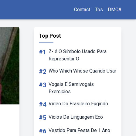
Contact
Tos
DMCA
Top Post
#1
Z- é O Símbolo Usado Para
Representar O
#2
Who Which Whose Quando Usar
#3
Vogais E Semivogais
Exercicios
#4
Video Do Brasileiro Fugindo
#5
Vicios De Linguagem Eco
#6
Vestido Para Festa De 1 Ano