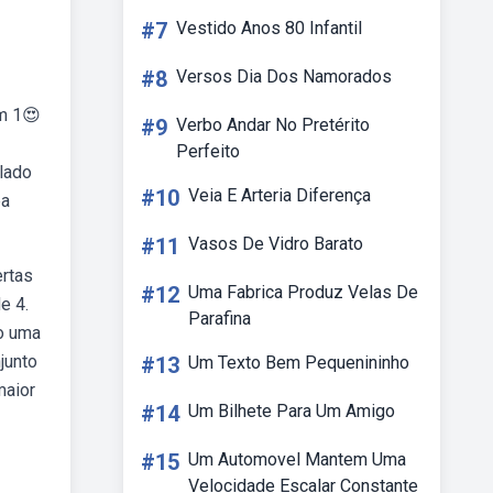
#7
Vestido Anos 80 Infantil
#8
Versos Dia Dos Namorados
em 1😍
#9
Verbo Andar No Pretérito
Perfeito
lado
#10
Veia E Arteria Diferença
pa
#11
Vasos De Vidro Barato
ertas
#12
Uma Fabrica Produz Velas De
e 4.
Parafina
do uma
junto
#13
Um Texto Bem Pequenininho
maior
#14
Um Bilhete Para Um Amigo
#15
Um Automovel Mantem Uma
Velocidade Escalar Constante