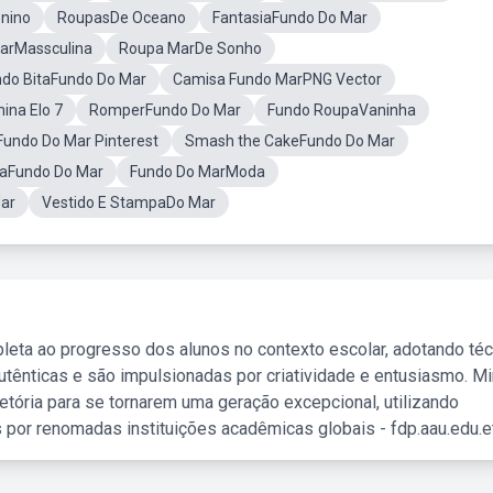
nino
RoupasDe Oceano
FantasiaFundo Do Mar
arMassculina
Roupa MarDe Sonho
do BitaFundo Do Mar
Camisa Fundo MarPNG Vector
ina Elo 7
RomperFundo Do Mar
Fundo RoupaVaninha
undo Do Mar Pinterest
Smash the CakeFundo Do Mar
maFundo Do Mar
Fundo Do MarModa
ar
Vestido E StampaDo Mar
leta ao progresso dos alunos no contexto escolar, adotando té
tênticas e são impulsionadas por criatividade e entusiasmo. M
etória para se tornarem uma geração excepcional, utilizando
 por renomadas instituições acadêmicas globais - fdp.aau.edu.et