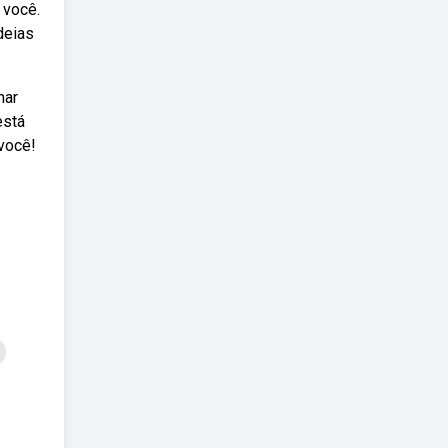
 você.
deias
mar
está
 você!