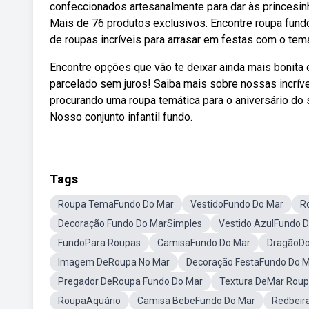
confeccionados artesanalmente para dar às princesi
Mais de 76 produtos exclusivos. Encontre roupa fund
de roupas incríveis para arrasar em festas com o tem
Encontre opções que vão te deixar ainda mais bonita 
parcelado sem juros! Saiba mais sobre nossas incrí
procurando uma roupa temática para o aniversário do 
Nosso conjunto infantil fundo.
Tags
Roupa TemaFundo Do Mar
VestidoFundo Do Mar
R
Decoração Fundo Do MarSimples
Vestido AzulFundo 
FundoPara Roupas
CamisaFundo Do Mar
DragãoDo
Imagem DeRoupa No Mar
Decoração FestaFundo Do 
Pregador DeRoupa Fundo Do Mar
Textura DeMar Rou
RoupaAquário
Camisa BebeFundo Do Mar
Redbeir