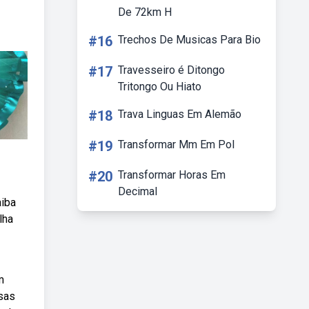
De 72km H
#16
Trechos De Musicas Para Bio
#17
Travesseiro é Ditongo
Tritongo Ou Hiato
#18
Trava Linguas Em Alemão
#19
Transformar Mm Em Pol
#20
Transformar Horas Em
Decimal
aiba
lha
m
sas