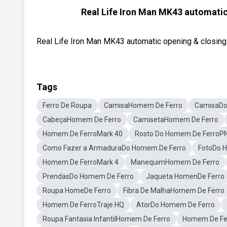
Real Life Iron Man MK43 automatic
Real Life Iron Man MK43 automatic opening & closing 
Tags
Ferro De Roupa
CamisaHomem De Ferro
CamisaDo
CabeçaHomem De Ferro
CamisetaHomem De Ferro
Homem De FerroMark 40
Rosto Do Homem De FerroP
Como Fazer a ArmaduraDo Homem De Ferro
FotoDo 
Homem De FerroMark 4
ManequimHomem De Ferro
PrendasDo Homem De Ferro
Jaqueta HomenDe Ferro
Roupa HomeDe Ferro
Fibra De MalhaHomem De Ferro
Homem De FerroTraje HQ
AtorDo Homem De Ferro
Roupa Fantasia InfantilHomem De Ferro
Homem De Fe