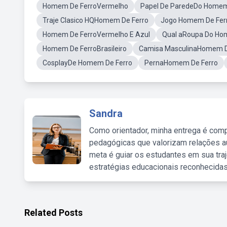
Homem De FerroVermelho
Papel De ParedeDo Homem
Traje Clasico HQHomem De Ferro
Jogo Homem De Ferr
Homem De FerroVermelho E Azul
Qual aRoupa Do Ho
Homem De FerroBrasileiro
Camisa MasculinaHomem D
CosplayDe Homem De Ferro
PernaHomem De Ferro
Sandra
Como orientador, minha entrega é comp
pedagógicas que valorizam relações au
meta é guiar os estudantes em sua traj
estratégias educacionais reconhecidas
Related Posts