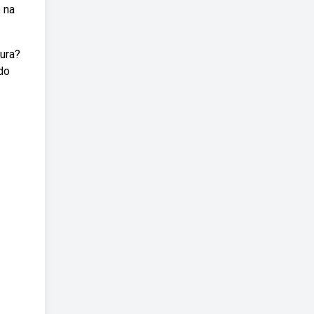
 na
ura?
do