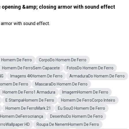
 opening &amp; closing armor with sound effect
armor with sound effect.
 Homem De Ferro
CorpoDo Homem De Ferro
Homem De FerroSem Capacete
FotosDo Homem De Ferro
NG
Imagens 4KHomem De Ferro
ArmaduraDo Homem De Ferro
Homem De Ferro
MascaraDo Homem De Ferro
Homem De Ferro1 Armadura
ImagemHomem De Ferro
E StampaHomem De Ferro
Homem De FerroCorpo Inteiro
Homem De FerroMark 21
Eu SouO Homem De Ferro
Homem DeFerrocriança
DesenhoDo Homem De Ferro
rroWallpaper HD
Roupa De NenemHomem De Ferro