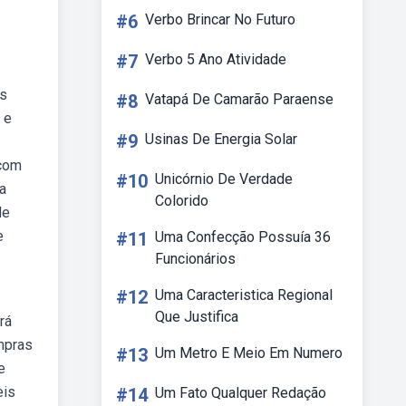
#6
Verbo Brincar No Futuro
#7
Verbo 5 Ano Atividade
is
#8
Vatapá De Camarão Paraense
 e
#9
Usinas De Energia Solar
 com
#10
Unicórnio De Verdade
a
Colorido
de
e
#11
Uma Confecção Possuía 36
Funcionários
#12
Uma Caracteristica Regional
Que Justifica
rá
mpras
#13
Um Metro E Meio Em Numero
e
eis
#14
Um Fato Qualquer Redação