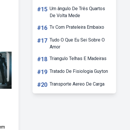
#15
Um ângulo De Três Quartos
De Volta Mede
#16
Tv Com Prateleira Embaixo
#17
Tudo O Que Eu Sei Sobre O
Amor
#18
Triangulo Telhas E Madeiras
#19
Tratado De Fisiologia Guyton
#20
Transporte Aereo De Carga
sem