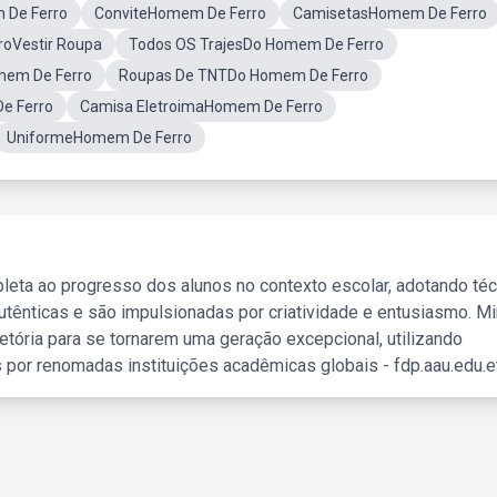
 De Ferro
ConviteHomem De Ferro
CamisetasHomem De Ferro
oVestir Roupa
Todos OS TrajesDo Homem De Ferro
mem De Ferro
Roupas De TNTDo Homem De Ferro
e Ferro
Camisa EletroimaHomem De Ferro
UniformeHomem De Ferro
leta ao progresso dos alunos no contexto escolar, adotando té
tênticas e são impulsionadas por criatividade e entusiasmo. M
etória para se tornarem uma geração excepcional, utilizando
 por renomadas instituições acadêmicas globais - fdp.aau.edu.et