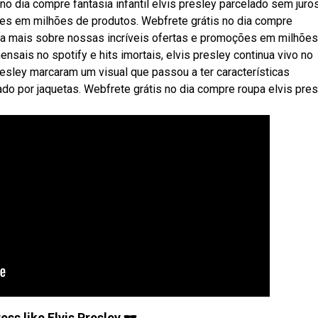
 dia compre fantasia infantil elvis presley parcelado sem juro
es em milhões de produtos. Webfrete grátis no dia compre
ba mais sobre nossas incríveis ofertas e promoções em milhões
ais no spotify e hits imortais, elvis presley continua vivo no
esley marcaram um visual que passou a ter características
izado por jaquetas. Webfrete grátis no dia compre roupa elvis pre
ss like Elvis Presley 🕶