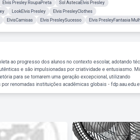
Elvis Presley RoupaPreta
Sol AstecaElvis Presley
ley
LookElvis Presley
Elvis PresleyClothes
ElvisCamisas
Elvis PresleySucesso
Elvis PresleyFantasia Mul
leta ao progresso dos alunos no contexto escolar, adotando té
tênticas e são impulsionadas por criatividade e entusiasmo. M
etória para se tornarem uma geração excepcional, utilizando
 por renomadas instituições acadêmicas globais - fdp.aau.edu.et