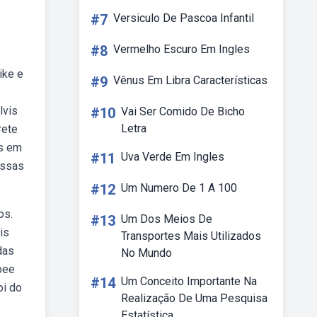
#7
Versiculo De Pascoa Infantil
#8
Vermelho Escuro Em Ingles
ike e
#9
Vênus Em Libra Características
lvis
#10
Vai Ser Comido De Bicho
Letra
rete
es em
#11
Uva Verde Em Ingles
ossas
#12
Um Numero De 1 A 100
os.
#13
Um Dos Meios De
is
Transportes Mais Utilizados
das
No Mundo
pee
#14
Um Conceito Importante Na
oi do
Realização De Uma Pesquisa
Estatística