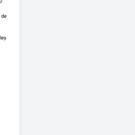
s!
 de
sley