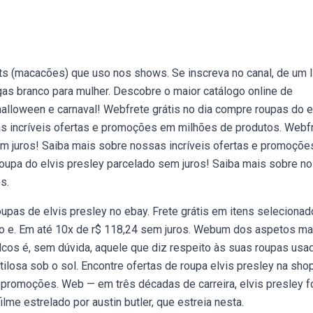
s (macacões) que uso nos shows. Se inscreva no canal, de um l
gas branco para mulher. Descobre o maior catálogo online de
 halloween e carnaval! Webfrete grátis no dia compre roupas do e
as incríveis ofertas e promoções em milhões de produtos. Webf
sem juros! Saiba mais sobre nossas incríveis ofertas e promoçõ
roupa do elvis presley parcelado sem juros! Saiba mais sobre n
s.
as de elvis presley no ebay. Frete grátis em itens selecionad
o e. Em até 10x de r$ 118,24 sem juros. Webum dos aspetos ma
alcos é, sem dúvida, aquele que diz respeito às suas roupas usa
tilosa sob o sol. Encontre ofertas de roupa elvis presley na sho
s promoções. Web — em três décadas de carreira, elvis presley f
me estrelado por austin butler, que estreia nesta.