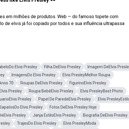
ções em milhões de produtos. Web — do famoso topete com
o de elvis já foi copiado por todos e sua influência ultrapassa
beloDo Elvis Presley
Filha DeElvis Presley
Imagem DeElvis Presl
ley
ImagensDo Elvis Presley
Elvis PresleyMelhor Roupa
yAnos 70
Roupas DeElvis Presley
FigurinoElvis Presley
lvis Presley
Roupa BebêElvis Presley
Elvis PresleyBest Photo
uarioElvis Presley
Papel De ParedeElvis Presley
Elvis PresleyEstil
SapatosDo Elvis Presley
Fotos DeElvis Presley Hoje
DeElvis Presley
Janja EstiloElvis Presley
Biografia DeElvis Presley
resley
TrajesDo Elvis Presley
Elvis PresleyModa