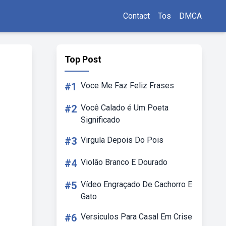
Contact
Tos
DMCA
Top Post
#1
Voce Me Faz Feliz Frases
#2
Você Calado é Um Poeta
Significado
#3
Virgula Depois Do Pois
#4
Violão Branco E Dourado
#5
Vídeo Engraçado De Cachorro E
Gato
#6
Versiculos Para Casal Em Crise