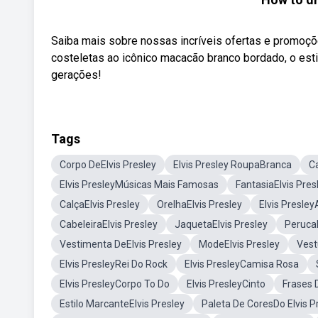
Saiba mais sobre nossas incríveis ofertas e promo
costeletas ao icônico macacão branco bordado, o estil
gerações!
Tags
Corpo DeElvis Presley
Elvis Presley RoupaBranca
Ca
Elvis PresleyMúsicas Mais Famosas
FantasiaElvis Pres
CalçaElvis Presley
OrelhaElvis Presley
Elvis Presle
CabeleiraElvis Presley
JaquetaElvis Presley
PerucaE
Vestimenta DeElvis Presley
ModeElvis Presley
Vest
Elvis PresleyRei Do Rock
Elvis PresleyCamisa Rosa
Elvis PresleyCorpo To Do
Elvis PresleyCinto
Frases 
Estilo MarcanteElvis Presley
Paleta De CoresDo Elvis P