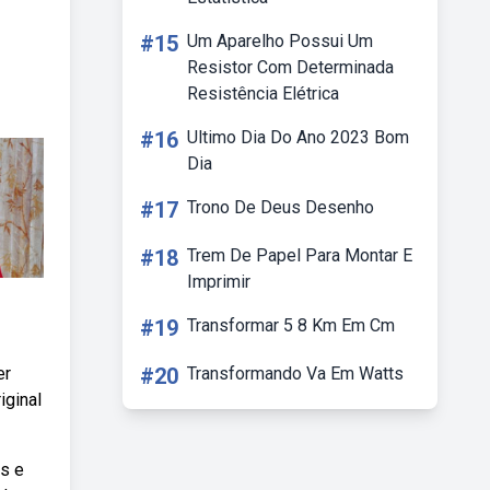
#15
Um Aparelho Possui Um
Resistor Com Determinada
Resistência Elétrica
#16
Ultimo Dia Do Ano 2023 Bom
Dia
#17
Trono De Deus Desenho
#18
Trem De Papel Para Montar E
Imprimir
#19
Transformar 5 8 Km Em Cm
er
#20
Transformando Va Em Watts
iginal
as e