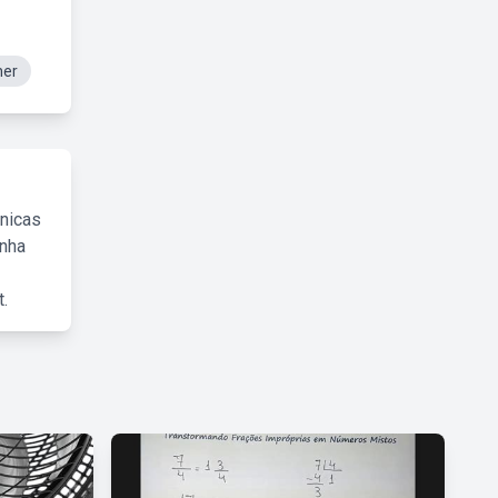
her
cnicas
inha
.