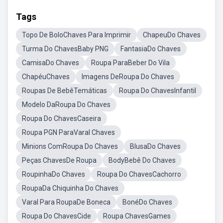
Tags
Topo De BoloChaves Para Imprimir
ChapeuDo Chaves
Turma Do ChavesBaby PNG
FantasiaDo Chaves
CamisaDo Chaves
Roupa ParaBeber Do Vila
ChapéuChaves
Imagens DeRoupa Do Chaves
Roupas De BebêTemáticas
Roupa Do ChavesInfantil
Modelo DaRoupa Do Chaves
Roupa Do ChavesCaseira
Roupa PGN ParaVaral Chaves
Minions ComRoupa Do Chaves
BlusaDo Chaves
Peças ChavesDe Roupa
BodyBebê Do Chaves
RoupinhaDo Chaves
Roupa Do ChavesCachorro
RoupaDa Chiquinha Do Chaves
Varal Para RoupaDe Boneca
BonéDo Chaves
Roupa Do ChavesCide
Roupa ChavesGames