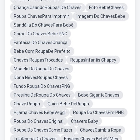
Criança UsandoRoupas De Chaves
Foto BebeChaves
Roupa ChavesPara Imprimir
Imagem Do ChavesBebe
Sandália Do ChavesPara Bebê
Corpo Do ChavesBebe PNG
Fantasia Do ChavesCriança
Bebe Com RoupaDe Prefeito
Chaves RoupasTrocadas
RoupasInfantis Chapey
Modelo DaRoupa Do Chaves
Dona NevesRoupas Chaves
Fundo Roupa Do ChavesPNG
Presilha DeRoupa Do Chaves
Bebe GiganteChaves
Chave Roupa
Quico Bebe DeRoupa
Pijama Chaves BebêVeggi
Roupa Do ChavesEm PNG
Roupa Do ChavesOriginal
Chavers Baby
Roupa Do ChavesComo Fazer
ChavesCambia Ropa
LulaRoupa Do Chaves
Ensaios Chaves Bebê2 Mes