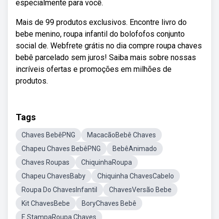
especialmente para você.
Mais de 99 produtos exclusivos. Encontre livro do
bebe menino, roupa infantil do bolofofos conjunto
social de. Webfrete grátis no dia compre roupa chaves
bebê parcelado sem juros! Saiba mais sobre nossas
incríveis ofertas e promoções em milhões de
produtos.
Tags
Chaves BebêPNG
MacacãoBebê Chaves
Chapeu Chaves BebêPNG
BebêAnimado
Chaves Roupas
ChiquinhaRoupa
Chapeu ChavesBaby
Chiquinha ChavesCabelo
Roupa Do ChavesInfantil
ChavesVersão Bebe
Kit ChavesBebe
BoryChaves Bebê
E StampaRoupa Chaves