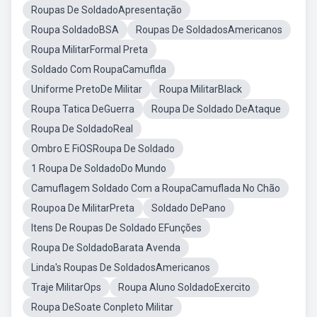
Roupas De SoldadoApresentação
Roupa SoldadoBSA
Roupas De SoldadosAmericanos
Roupa MilitarFormal Preta
Soldado Com RoupaCamuflda
Uniforme PretoDe Militar
Roupa MilitarBlack
Roupa Tatica DeGuerra
Roupa De Soldado DeAtaque
Roupa De SoldadoReal
Ombro E FiOSRoupa De Soldado
1 Roupa De SoldadoDo Mundo
Camuflagem Soldado Com a RoupaCamuflada No Chão
Roupoa De MilitarPreta
Soldado DePano
Itens De Roupas De Soldado EFunções
Roupa De SoldadoBarata Avenda
Linda's Roupas De SoldadosAmericanos
Traje MilitarOps
Roupa Aluno SoldadoExercito
Roupa DeSoate Conpleto Militar