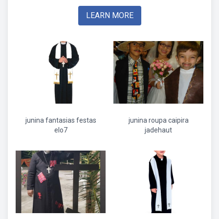
LEARN MORE
junina fantasias festas
junina roupa caipira
elo7
jadehaut