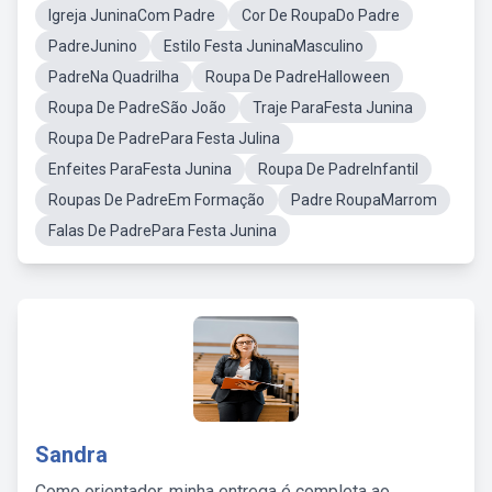
Igreja JuninaCom Padre
Cor De RoupaDo Padre
PadreJunino
Estilo Festa JuninaMasculino
PadreNa Quadrilha
Roupa De PadreHalloween
Roupa De PadreSão João
Traje ParaFesta Junina
Roupa De PadrePara Festa Julina
Enfeites ParaFesta Junina
Roupa De PadreInfantil
Roupas De PadreEm Formação
Padre RoupaMarrom
Falas De PadrePara Festa Junina
Sandra
Como orientador, minha entrega é completa ao