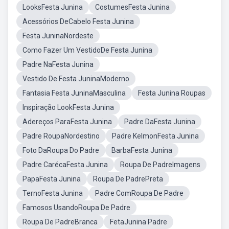
LooksFesta Junina
CostumesFesta Junina
Acessórios DeCabelo Festa Junina
Festa JuninaNordeste
Como Fazer Um VestidoDe Festa Junina
Padre NaFesta Junina
Vestido De Festa JuninaModerno
Fantasia Festa JuninaMasculina
Festa Junina Roupas
Inspiração LookFesta Junina
Adereços ParaFesta Junina
Padre DaFesta Junina
Padre RoupaNordestino
Padre KelmonFesta Junina
Foto DaRoupa Do Padre
BarbaFesta Junina
Padre CarécaFesta Junina
Roupa De PadreImagens
PapaFesta Junina
Roupa De PadrePreta
TernoFesta Junina
Padre ComRoupa De Padre
Famosos UsandoRoupa De Padre
Roupa De PadreBranca
FetaJunina Padre