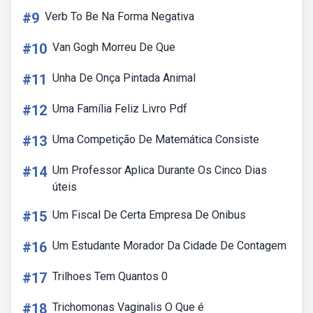
#9
Verb To Be Na Forma Negativa
#10
Van Gogh Morreu De Que
#11
Unha De Onça Pintada Animal
#12
Uma Família Feliz Livro Pdf
#13
Uma Competição De Matemática Consiste
#14
Um Professor Aplica Durante Os Cinco Dias
úteis
#15
Um Fiscal De Certa Empresa De Onibus
#16
Um Estudante Morador Da Cidade De Contagem
#17
Trilhoes Tem Quantos 0
#18
Trichomonas Vaginalis O Que é