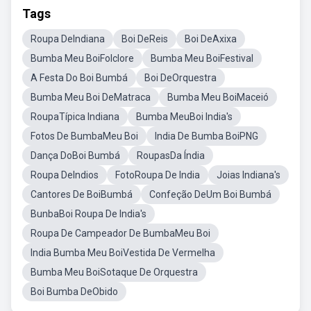
Tags
Roupa DeIndiana
Boi DeReis
Boi DeAxixa
Bumba Meu BoiFolclore
Bumba Meu BoiFestival
A Festa Do Boi Bumbá
Boi DeOrquestra
Bumba Meu Boi DeMatraca
Bumba Meu BoiMaceió
RoupaTípica Indiana
Bumba MeuBoi India's
Fotos De BumbaMeu Boi
India De Bumba BoiPNG
Dança DoBoi Bumbá
RoupasDa Índia
Roupa DeIndios
FotoRoupa De India
Joias Indiana's
Cantores De BoiBumbá
Confeção DeUm Boi Bumbá
BunbaBoi Roupa De India's
Roupa De Campeador De BumbaMeu Boi
India Bumba Meu BoiVestida De Vermelha
Bumba Meu BoiSotaque De Orquestra
Boi Bumba DeObido