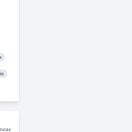
a
ias
cnicas