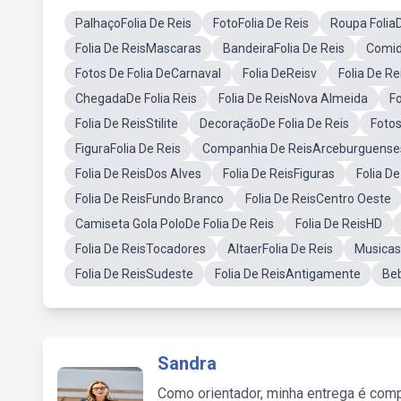
PalhaçoFolia De Reis
FotoFolia De Reis
Roupa Folia
Folia De ReisMascaras
BandeiraFolia De Reis
Comid
Fotos De Folia DeCarnaval
Folia DeReisv
Folia De Re
ChegadaDe Folia Reis
Folia De ReisNova Almeida
Fo
Folia De ReisStilite
DecoraçãoDe Folia De Reis
Fotos
FiguraFolia De Reis
Companhia De ReisArceburguense
Folia De ReisDos Alves
Folia De ReisFiguras
Folia D
Folia De ReisFundo Branco
Folia De ReisCentro Oeste
Camiseta Gola PoloDe Folia De Reis
Folia De ReisHD
Folia De ReisTocadores
AltaerFolia De Reis
Musicas
Folia De ReisSudeste
Folia De ReisAntigamente
Beb
Sandra
Como orientador, minha entrega é comp