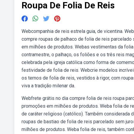
Roupa De Folia De Reis
Webcompanhia de reis estrela guia, de vicentina. Webc
compre roupas de palhaco de folia de reis parcelado
em milhões de produtos. Webas vestimentas da folia
contramestre, o palhaço, os foliões e os três reis mag
celebrada pela igreja católica como forma de comemor
festividade de folia de reis. Webcrie modelos incríve
os ternos de folia de reis, vestidos à rigor, com ro
viva a tradição milenar da.
Webfrete grátis no dia compre folia de reis roupa par
promoções em milhões de produtos. Weba folia de rei
de caráter religioso (católico). Também considerada d
roupas de bastiao de folia de reis parcelado sem ju
milhões de produtos. Weba folia de reis, também conh