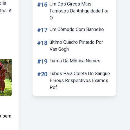
lia
#16
Um Dos Circos Mais
tos. A
Famosos Da Antiguidade Foi
O
#17
Um Cômodo Com Banheiro
#18
último Quadro Pintado Por
Van Gogh
#19
Turma Da Mônica Nomes
#20
Tubos Para Coleta De Sangue
E Seus Respectivos Exames
Pdf
do sem