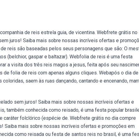
ompanhia de reis estrela guia, de vicentina. Webfrete grátis no 
 sem juros! Saiba mais sobre nossas incríveis ofertas e promoç
 de reis são baseadas pelos seus personagens que são: O mest
os (belchior, gaspar e baltazar). Webfolia de reis é uma festa
ar a visita dos três reis magos a jesus, feita após seu nascime
is de folia de reis com apenas alguns cliques. Webapós o dia de 
upas coloridas, saem às ruas dançando, cantando e encenando, ma
celado sem juros! Saiba mais sobre nossas incríveis ofertas e
s, também conhecida como reisado, é uma festa popular brasile
e caráter folclórico (espécie de. Webfrete grátis no dia compre
ros! Saiba mais sobre nossas incríveis ofertas e promoções em
ecida como reisada ou festa de santos reis no brasil, é uma fe