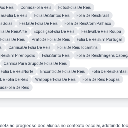
Dos Reis
ComidaFolia Reis
FotosFolia De Reis
asFolia De Reis
Folia DeSantos Reis
Folia De ReisBrasil
isGoias
FestaDe Folia De Reis
Folia De ReisCom Palhaco
lia De ReisArte
ExposiçãoFolia De Reis
FestivalDe Reis Roupa
Folias De Reis
PratoDe Folia De Reis
Folia De ReisEm Portugal
s
CamisaDe Folia De Reis
Folia De ReisTocantins
e ReisEm Pirenopolis
FoliaSanto Reis
Folia De ReisImagens Cabeç
Camisa Para GrupoDe Folia De Reis
Folia De ReisNorte
EncontroDe Folia De Reis
Folia De ReisFantas
De Folia De Reis
WallpaperFolia De Reis
Folia De Reis Roupas
idaFolia De Reis
leta ao progresso dos alunos no contexto escolar, adotando té