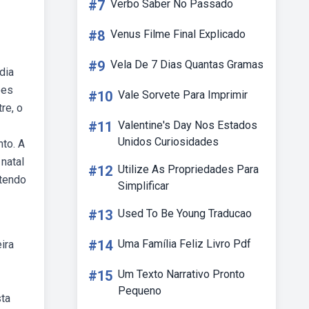
#7
Verbo Saber No Passado
#8
Venus Filme Final Explicado
#9
Vela De 7 Dias Quantas Gramas
dia
ões
#10
Vale Sorvete Para Imprimir
re, o
#11
Valentine's Day Nos Estados
Unidos Curiosidades
nto. A
natal
#12
Utilize As Propriedades Para
ntendo
Simplificar
#13
Used To Be Young Traducao
#14
Uma Família Feliz Livro Pdf
ira
#15
Um Texto Narrativo Pronto
Pequeno
sta