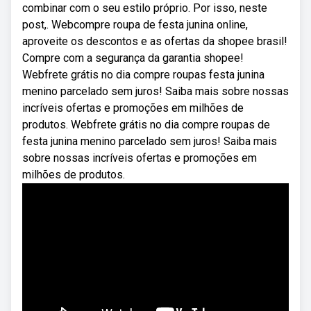
combinar com o seu estilo próprio. Por isso, neste
post,. Webcompre roupa de festa junina online,
aproveite os descontos e as ofertas da shopee brasil!
Compre com a segurança da garantia shopee!
Webfrete grátis no dia compre roupas festa junina
menino parcelado sem juros! Saiba mais sobre nossas
incríveis ofertas e promoções em milhões de
produtos. Webfrete grátis no dia compre roupas de
festa junina menino parcelado sem juros! Saiba mais
sobre nossas incríveis ofertas e promoções em
milhões de produtos.