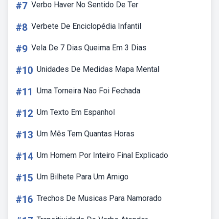
#7
Verbo Haver No Sentido De Ter
#8
Verbete De Enciclopédia Infantil
#9
Vela De 7 Dias Queima Em 3 Dias
#10
Unidades De Medidas Mapa Mental
#11
Uma Torneira Nao Foi Fechada
#12
Um Texto Em Espanhol
#13
Um Mês Tem Quantas Horas
#14
Um Homem Por Inteiro Final Explicado
#15
Um Bilhete Para Um Amigo
#16
Trechos De Musicas Para Namorado