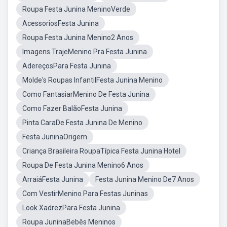
Roupa Festa Junina MeninoVerde
AcessoriosFesta Junina
Roupa Festa Junina Menino2 Anos
Imagens TrajeMenino Pra Festa Junina
AdereçosPara Festa Junina
Molde's Roupas InfantilFesta Junina Menino
Como FantasiarMenino De Festa Junina
Como Fazer BalãoFesta Junina
Pinta CaraDe Festa Junina De Menino
Festa JuninaOrigem
Criança Brasileira RoupaTípica Festa Junina Hotel
Roupa De Festa Junina Menino6 Anos
ArraiáFesta Junina
Festa Junina Menino De7 Anos
Com VestirMenino Para Festas Juninas
Look XadrezPara Festa Junina
Roupa JuninaBebês Meninos