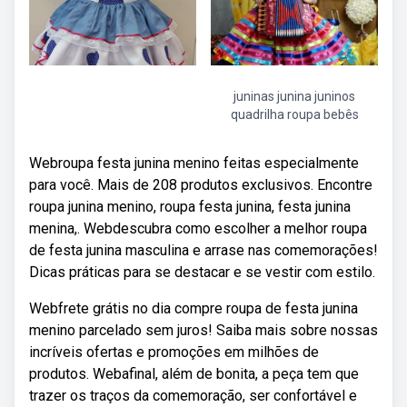
juninas junina juninos
quadrilha roupa bebês
Webroupa festa junina menino feitas especialmente
para você. Mais de 208 produtos exclusivos. Encontre
roupa junina menino, roupa festa junina, festa junina
menina,. Webdescubra como escolher a melhor roupa
de festa junina masculina e arrase nas comemorações!
Dicas práticas para se destacar e se vestir com estilo.
Webfrete grátis no dia compre roupa de festa junina
menino parcelado sem juros! Saiba mais sobre nossas
incríveis ofertas e promoções em milhões de
produtos. Webafinal, além de bonita, a peça tem que
trazer os traços da comemoração, ser confortável e