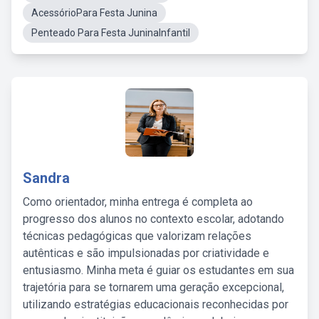
AcessórioPara Festa Junina
Penteado Para Festa JuninaInfantil
Sandra
Como orientador, minha entrega é completa ao
progresso dos alunos no contexto escolar, adotando
técnicas pedagógicas que valorizam relações
autênticas e são impulsionadas por criatividade e
entusiasmo. Minha meta é guiar os estudantes em sua
trajetória para se tornarem uma geração excepcional,
utilizando estratégias educacionais reconhecidas por