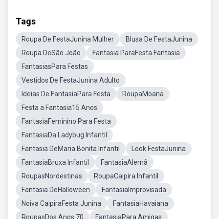
Tags
Roupa De FestaJunina Mulher
Blusa De FestaJunina
Roupa DeSão João
Fantasia ParaFesta Fantasia
FantasiasPara Festas
Vestidos De FestaJunina Adulto
Ideias De FantasiaPara Festa
RoupaMoana
Festa a Fantasia15 Anos
FantasiaFeminino Para Festa
FantasiaDa Ladybug Infantil
Fantasia DeMaria Bonita Infantil
Look FestaJunina
FantasiaBruxa Infantil
FantasiaAlemã
RoupasNordestinas
RoupaCaipira Infantil
Fantasia DeHalloween
FantasiaImprovisada
Noiva CaipiraFesta Junina
FantasiaHavaiana
RoupasDos Anos 70
FantasiaPara Amigas