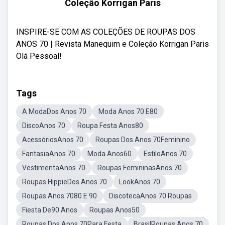
Coleção Korrigan Paris
INSPIRE-SE COM AS COLEÇÕES DE ROUPAS DOS
ANOS 70 | Revista Manequim e Coleção Korrigan Paris
Olá Pessoal!
Tags
A ModaDos Anos 70
Moda Anos 70 E80
DiscoAnos 70
Roupa Festa Anos80
AcessóriosAnos 70
Roupas Dos Anos 70Feminino
FantasiaAnos 70
Moda Anos60
EstiloAnos 70
VestimentaAnos 70
Roupas FemininasAnos 70
Roupas HippieDos Anos 70
LookAnos 70
Roupas Anos 7080 E 90
DiscotecaAnos 70 Roupas
Fiesta De90 Anos
Roupas Anos50
Roupas Dos Anos 70Para Festa
BrasilRoupas Anos 70