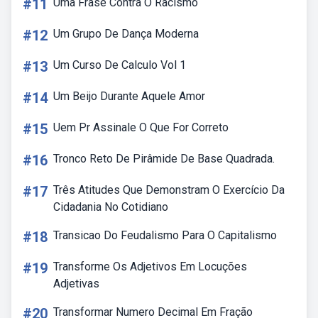
#11
Uma Frase Contra O Racismo
#12
Um Grupo De Dança Moderna
#13
Um Curso De Calculo Vol 1
#14
Um Beijo Durante Aquele Amor
#15
Uem Pr Assinale O Que For Correto
#16
Tronco Reto De Pirâmide De Base Quadrada.
#17
Três Atitudes Que Demonstram O Exercício Da
Cidadania No Cotidiano
#18
Transicao Do Feudalismo Para O Capitalismo
#19
Transforme Os Adjetivos Em Locuções
Adjetivas
#20
Transformar Numero Decimal Em Fração