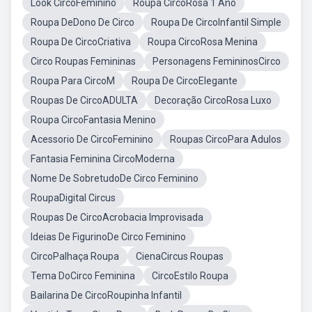
Look CircoFeminino
Roupa CircoRosa 1 Ano
Roupa DeDono De Circo
Roupa De CircoInfantil Simple
Roupa De CircoCriativa
Roupa CircoRosa Menina
Circo Roupas Femininas
Personagens FemininosCirco
Roupa Para CircoM
Roupa De CircoElegante
Roupas De CircoADULTA
Decoração CircoRosa Luxo
Roupa CircoFantasia Menino
Acessorio De CircoFeminino
Roupas CircoPara Adulos
Fantasia Feminina CircoModerna
Nome De SobretudoDe Circo Feminino
RoupaDigital Circus
Roupas De CircoAcrobacia Improvisada
Ideias De FigurinoDe Circo Feminino
CircoPalhaça Roupa
CienaCircus Roupas
Tema DoCirco Feminina
CircoEstilo Roupa
Bailarina De CircoRoupinha Infantil