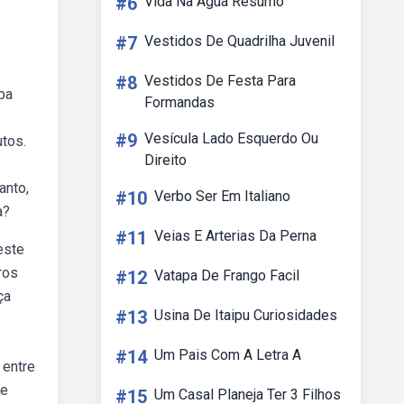
#6
Vida Na Agua Resumo
#7
Vestidos De Quadrilha Juvenil
#8
Vestidos De Festa Para
ba
Formandas
#9
Vesícula Lado Esquerdo Ou
utos.
Direito
anto,
#10
Verbo Ser Em Italiano
a?
#11
Veias E Arterias Da Perna
este
ros
#12
Vatapa De Frango Facil
ça
#13
Usina De Itaipu Curiosidades
#14
Um Pais Com A Letra A
 entre
re
#15
Um Casal Planeja Ter 3 Filhos