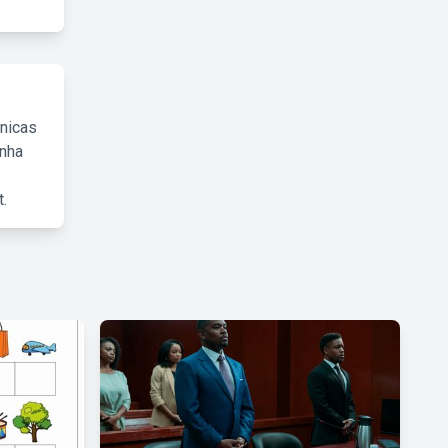
cnicas
inha
.