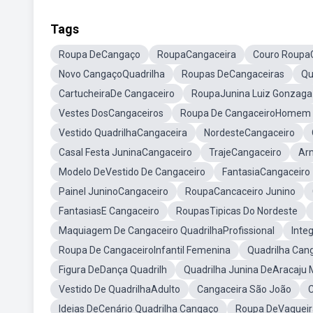
Tags
Roupa DeCangaço
RoupaCangaceira
Couro Roupa
Novo CangaçoQuadrilha
Roupas DeCangaceiras
Qu
CartucheiraDe Cangaceiro
RoupaJunina Luiz Gonzaga
Vestes DosCangaceiros
Roupa De CangaceiroHomem
Vestido QuadrilhaCangaceira
NordesteCangaceiro
Casal Festa JuninaCangaceiro
TrajeCangaceiro
Ar
Modelo DeVestido De Cangaceiro
FantasiaCangaceiro
Painel JuninoCangaceiro
RoupaCancaceiro Junino
FantasiasE Cangaceiro
RoupasTipicas Do Nordeste
Maquiagem De Cangaceiro QuadrilhaProfissional
Inte
Roupa De CangaceiroInfantil Femenina
Quadrilha Can
Figura DeDança Quadrilh
Quadrilha Junina DeAracaju 
Vestido De QuadrilhaAdulto
Cangaceira São João
C
Ideias DeCenário Quadrilha Cangaço
Roupa DeVaqueir