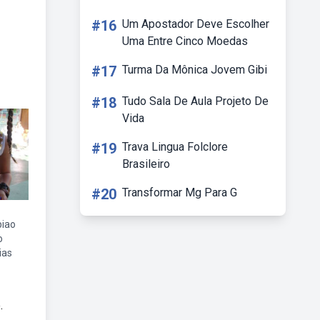
#16
Um Apostador Deve Escolher
Uma Entre Cinco Moedas
#17
Turma Da Mônica Jovem Gibi
#18
Tudo Sala De Aula Projeto De
Vida
#19
Trava Lingua Folclore
Brasileiro
#20
Transformar Mg Para G
piao
o
ias
.