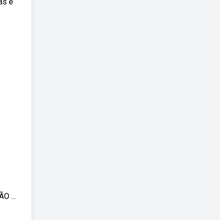
as e
O ...