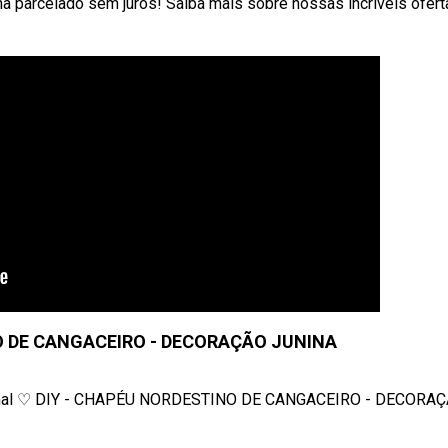
ha parcelado sem juros! Saiba mais sobre nossas incríveis ofert
O DE CANGACEIRO - DECORAÇÃO JUNINA
 canal ♡ DIY - CHAPÉU NORDESTINO DE CANGACEIRO - DECORAÇÃ