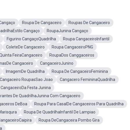
Cangaço
Roupa De Cangaceiro
Roupas De Cangaceiro
adrilhaEstilo Cangaço
RoupaJunina Cangaço
Figurino CangaçoQuadrilha
Roupa CangaceiroInfantil
ColeteDe Cangaceiro
Roupa CangaceiroPNG
Quinta FeiraCangaceiro
RoupaDos Canggaceiros
masDe Cangaceiro
CangaceiroJunino
ImagemDe Quadrilha
Roupa De CangaceiroFeminina
Cangaceiro RoupasSao Joao
Cangacero FemininaQuadrilha
CangaceiroDa Festa Junina
grantes De QuadrilhaJunina Com Cangaceiro
gaceiros DeBoa
Roupa Para CasalDe Cangaceiros Para Quadrilha
Marisqura
Roupa De QuadrilhaInfantil De Lampiao
angaceiroCaipira
Roupa DeCangaceira Pombo Gira
a