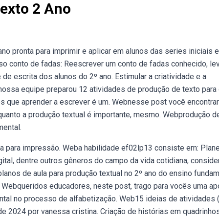
Texto 2 Ano
no pronta para imprimir e aplicar em alunos das series iniciais 
sso conto de fadas: Reescrever um conto de fadas conhecido, le
de escrita dos alunos do 2º ano. Estimular a criatividade e a
nossa equipe preparou 12 atividades de produção de texto para
s que aprender a escrever é um. Webnesse post você encontrar
 quanto a produção textual é importante, mesmo. Webprodução d
mental.
nta para impressão. Weba habilidade ef02lp13 consiste em: Plane
ital, dentre outros gêneros do campo da vida cotidiana, conside
anos de aula para produção textual no 2º ano do ensino fundam
 Webqueridos educadores, neste post, trago para vocês uma apo
ntal no processo de alfabetização. Web15 ideias de atividades 
e 2024 por vanessa cristina. Criação de histórias em quadrinhos