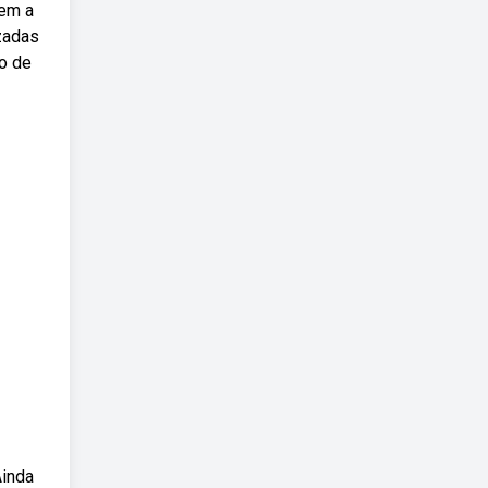
lem a
zadas
ão de
Ainda