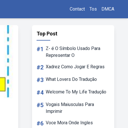
Contact
Tos
DMCA
Top Post
#1
Z- é O Símbolo Usado Para
Representar O
#2
Xadrez Como Jogar E Regras
#3
What Lovers Do Tradução
#4
Welcome To My Life Tradução
#5
Vogais Maiusculas Para
Imprimir
#6
Voce Mora Onde Ingles