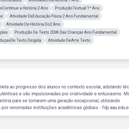
 TextoDados
Atividades DeHistória 7 Ano
oContinue a História 2 Ano
ProduçãoTextual 1º Ano
no
Atividade DeEducação Física 2 Ano Fundamental
Atividade De História Do2 Ano
ples
Produção De Texto 2DIA Das Crianças Ano Fundamental
duçaoDe Texto Dirigida
Atividade DeArte Texto
leta ao progresso dos alunos no contexto escolar, adotando té
tênticas e são impulsionadas por criatividade e entusiasmo. M
etória para se tornarem uma geração excepcional, utilizando
 por renomadas instituições acadêmicas globais - fdp.aau.edu.et