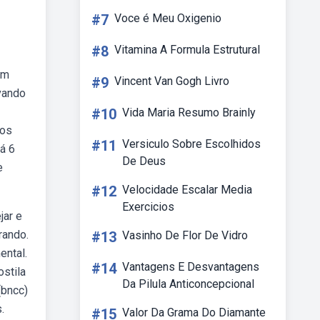
#7
Voce é Meu Oxigenio
#8
Vitamina A Formula Estrutural
em
#9
Vincent Van Gogh Livro
vando
#10
Vida Maria Resumo Brainly
 os
#11
Versiculo Sobre Escolhidos
á 6
De Deus
e
#12
Velocidade Escalar Media
Exercicios
jar e
rando.
#13
Vasinho De Flor De Vidro
ental.
#14
Vantagens E Desvantagens
stila
Da Pilula Anticoncepcional
(bncc)
.
#15
Valor Da Grama Do Diamante