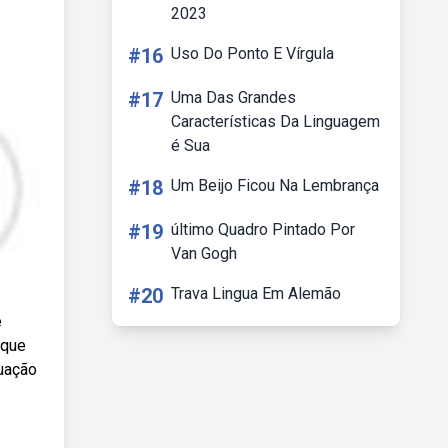
2023
#16
Uso Do Ponto E Vírgula
#17
Uma Das Grandes
Características Da Linguagem
é Sua
#18
Um Beijo Ficou Na Lembrança
#19
último Quadro Pintado Por
Van Gogh
#20
Trava Lingua Em Alemão
e
 que
tuação