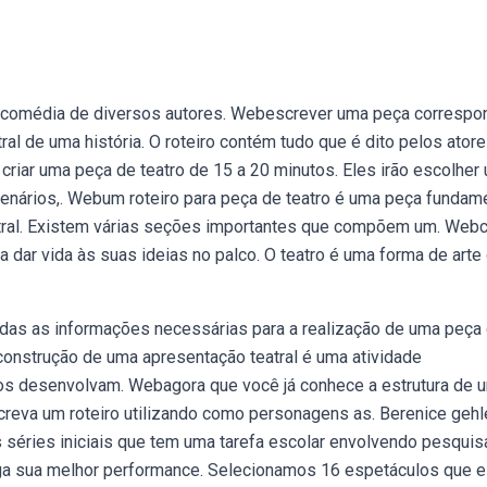
de comédia de diversos autores. Webescrever uma peça correspo
tral de uma história. O roteiro contém tudo que é dito pelos ator
 criar uma peça de teatro de 15 a 20 minutos. Eles irão escolher
r cenários,. Webum roteiro para peça de teatro é uma peça fundam
atral. Existem várias seções importantes que compõem um. We
a dar vida às suas ideias no palco. O teatro é uma forma de arte
das as informações necessárias para a realização de uma peça
A construção de uma apresentação teatral é uma atividade
os desenvolvam. Webagora que você já conhece a estrutura de 
 Escreva um roteiro utilizando como personagens as. Berenice geh
 séries iniciais que tem uma tarefa escolar envolvendo pesquis
trega sua melhor performance. Selecionamos 16 espetáculos que 