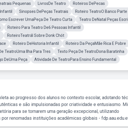
eatrais Pequenas
LivrosDe Teatro
Roteiros DePecas
nfantil
Sinopses DePeças Teatrais
Roteiro TeatroO Banco Parte
omo Escrever UmaPeça De Teatro Curta
Teatro DeNatal Peças Escri
s
Roteiro Para Teatro De6 Pessoas Infantil
o
RoteiroTeatrál Sobre Donk Chót
bace
Roteiro DeHistoria Infantil
Roteiro Da PeçaMãe Rica E Pobre
De TeatroUma Ilha Para Tres
Texto Peça De TeatroDona Baratinha
go DeUma Peça
Atividade De TeatroPara Ensino Fundamental
leta ao progresso dos alunos no contexto escolar, adotando té
tênticas e são impulsionadas por criatividade e entusiasmo. M
etória para se tornarem uma geração excepcional, utilizando
 por renomadas instituições acadêmicas globais - fdp.aau.edu.et