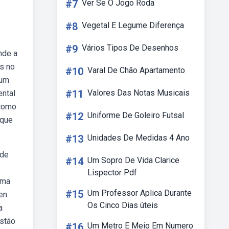
#7
Ver Se O Jogo Roda
#8
Vegetal E Legume Diferença
#9
Vários Tipos De Desenhos
nde a
es no
#10
Varal De Chão Apartamento
 um
#11
Valores Das Notas Musicais
ental
bcomo
#12
Uniforme De Goleiro Futsal
 que
#13
Unidades De Medidas 4 Ano
 de
#14
Um Sopro De Vida Clarice
Lispector Pdf
uma
#15
Um Professor Aplica Durante
len
Os Cinco Dias úteis
a
estão
#16
Um Metro E Meio Em Numero