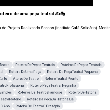
oteiro de uma peça teatral ✍️🎭
s do Projeto Realizando Sonhos (Instituto Café Solidário). Monito
Teatro
Roteiro DePeças Teatrais
Roteiros DePeças Teatrais
al
Roteiro DeUma Peça
Roteiro De PeçaTeatral Pequena
Curto
AtoresDe Teatro
RoteiroTeatral Pronto
atroProfissional
Roteiro PeçaTeatral Negrinha
Simples
Roteiros De TeatrosFamosos
Roteiro DeHistória
eatralRoteiro
Roteiro Da PeçaDa História Lia
 3 Ano
Roteiro De TeatroO Presépio