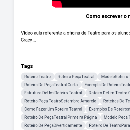
Como escrever o r
Vídeo aula referente a oficina de Teatro para os aluno
Gracy ...
Tags
Roteiro Teatro
Roteiro PeçaTeatral
ModeloRoteiro 
Roteiro De PeçaTeatral Curta
Exemplo De RoteiroTeatr
Estrutura DeUm Roteiro Teatral
Roteiro DeUm Teatro 
Roteiro Peça TeatroSetembro Amarelo
Roteiros De Te
Como Fazer Um Roteiro Teatral
Exemplos De Roteiros
Roteiro De PeçaTeatral Primeira Página
Modelo Peca T
Roteiro De PeçaDivertidamente
Roteiro De TeatroPara