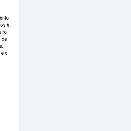
mento
tos e
eiro
o de
e.
 e o