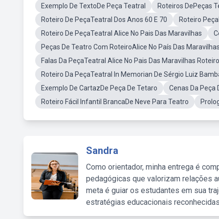
Exemplo De TextoDe Peça Teatral
Roteiros DePeças T
Roteiro De PeçaTeatral Dos Anos 60 E 70
Roteiro PeçaI
Roteiro De PeçaTeatral Alice No Pais Das Maravilhas
C
Peças De Teatro Com RoteiroAlice No País Das Maravilha
Falas Da PeçaTeatral Alice No Pais Das Maravilhas Roteir
Roteiro Da PeçaTeatral In Memorian De Sérgio Luiz Bam
Exemplo De CartazDe Peça De Tetaro
Cenas Da Peça 
Roteiro Fácil Infantil BrancaDe Neve Para Teatro
Prolo
Sandra
Como orientador, minha entrega é comp
pedagógicas que valorizam relações au
meta é guiar os estudantes em sua traj
estratégias educacionais reconhecidas