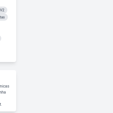
 V2
tas
cnicas
inha
.