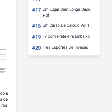
#17
Um Lugar Bem Longe Daqui
Pdf
#18
Um Curso De Calculo Vol 1
#19
Tv Com Prateleira Embaixo
#20
Três Esportes De Invasão
ido a
os de
eiros