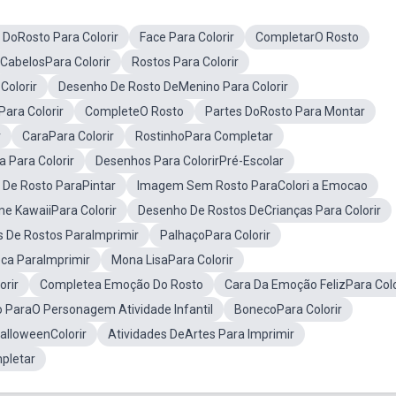
 DoRosto Para Colorir
Face Para Colorir
CompletarO Rosto
CabelosPara Colorir
Rostos Para Colorir
olorir
Desenho De Rosto DeMenino Para Colorir
ara Colorir
CompleteO Rosto
Partes DoRosto Para Montar
r
CaraPara Colorir
RostinhoPara Completar
 Para Colorir
Desenhos Para ColorirPré-Escolar
 De Rosto ParaPintar
Imagem Sem Rosto ParaColori a Emocao
e KawaiiPara Colorir
Desenho De Rostos DeCrianças Para Colorir
 De Rostos ParaImprimir
PalhaçoPara Colorir
ca ParaImprimir
Mona LisaPara Colorir
orir
Completea Emoção Do Rosto
Cara Da Emoção FelizPara Colo
ParaO Personagem Atividade Infantil
BonecoPara Colorir
alloweenColorir
Atividades DeArtes Para Imprimir
pletar