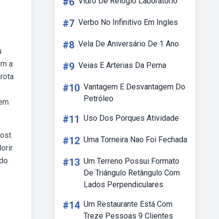
#6
Vidro De Relogio Laboratorio
#7
Verbo No Infinitivo Em Ingles
#8
Vela De Aniversário De 1 Ano
u
om a
#9
Veias E Arterias Da Perna
rota
#10
Vantagem E Desvantagem Do
Petróleo
 em
#11
Uso Dos Porques Atividade
post
#12
Uma Torneira Nao Foi Fechada
rir.
 do
#13
Um Terreno Possui Formato
De Triângulo Retângulo Com
Lados Perpendiculares
#14
Um Restaurante Está Com
Treze Pessoas 9 Clientes