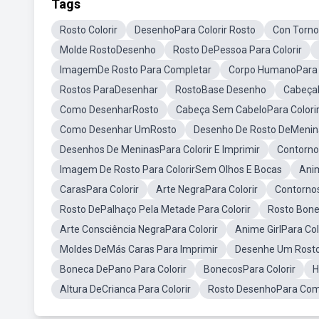
Tags
Rosto Colorir
DesenhoPara Colorir Rosto
Con Torno
Molde RostoDesenho
Rosto DePessoa Para Colorir
ImagemDe Rosto Para Completar
Corpo HumanoPara C
Rostos ParaDesenhar
RostoBase Desenho
CabeçaP
Como DesenharRosto
Cabeça Sem CabeloPara Colori
Como Desenhar UmRosto
Desenho De Rosto DeMenina
Desenhos De MeninasPara Colorir E Imprimir
Contorno
Imagem De Rosto Para ColorirSem Olhos E Bocas
Anim
CarasPara Colorir
Arte NegraPara Colorir
Contornos
Rosto DePalhaço Pela Metade Para Colorir
Rosto Bone
Arte Consciência NegraPara Colorir
Anime GirlPara Col
Moldes DeMás Caras Para Imprimir
Desenhe Um Rosto 
Boneca DePano Para Colorir
BonecosPara Colorir
H
Altura DeCrianca Para Colorir
Rosto DesenhoPara Com