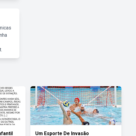
cnicas
inha
.
fantil
Um Esporte De Invasão