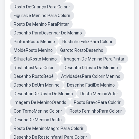
Rosto DeCriança Para Colorir
FiguraDe Menino Para Colorir
Rosto De Menino ParaPintar
Desenho ParaDesenhar De Menino
PinturaRosto Menino
Rostinho FelizPara Colorir
MoldeRosto Menino
Garoto RostoDesenho
SilhuetaRosto Menino
Imagem De Menino ParaPintar
RostinhosPara Colorir
Desenho DRosto De Menino
Desenho RostoBebê
AtividadesPara Colorir Menino
Desenho DeUm Menino
Desenho FácilDe Menino
DesenhonDe Rosto De Menino
Rosto MeninoVetor
Imagem De MeninoOrando
Rosto BravoPara Colorir
Con TornoMenino Colorir
Rosto FeminhoPara Colorir
DesnhoDe Menino Rosto
Rosto De MeninoMagro Para Colorir
Desenho De RostoInfantil Para Colorir