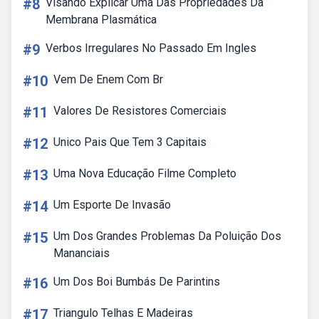
#8
Visando Explicar Uma Das Propriedades Da
Membrana Plasmática
#9
Verbos Irregulares No Passado Em Ingles
#10
Vem De Enem Com Br
#11
Valores De Resistores Comerciais
#12
Unico Pais Que Tem 3 Capitais
#13
Uma Nova Educação Filme Completo
#14
Um Esporte De Invasão
#15
Um Dos Grandes Problemas Da Poluição Dos
Mananciais
#16
Um Dos Boi Bumbás De Parintins
#17
Triangulo Telhas E Madeiras