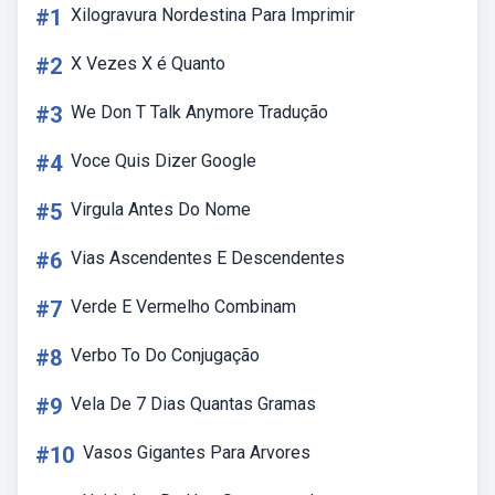
#1
Xilogravura Nordestina Para Imprimir
#2
X Vezes X é Quanto
#3
We Don T Talk Anymore Tradução
#4
Voce Quis Dizer Google
#5
Virgula Antes Do Nome
#6
Vias Ascendentes E Descendentes
#7
Verde E Vermelho Combinam
#8
Verbo To Do Conjugação
#9
Vela De 7 Dias Quantas Gramas
#10
Vasos Gigantes Para Arvores