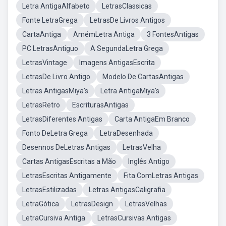
Letra AntigaAlfabeto
LetrasClassicas
Fonte LetraGrega
LetrasDe Livros Antigos
CartaAntiga
AmémLetra Antiga
3 FontesAntigas
PC LetrasAntiguo
A SegundaLetra Grega
LetrasVintage
Imagens AntigasEscrita
LetrasDe Livro Antigo
Modelo De CartasAntigas
Letras AntigasMiya's
Letra AntigaMiya's
LetrasRetro
EscriturasAntigas
LetrasDiferentes Antigas
Carta AntigaEm Branco
Fonto DeLetra Grega
LetraDesenhada
Desennos DeLetras Antigas
LetrasVelha
Cartas AntigasEscritas a Mão
Inglês Antigo
LetrasEscritas Antigamente
Fita ComLetras Antigas
LetrasEstilizadas
Letras AntigasCaligrafia
LetraGótica
LetrasDesign
LetrasVelhas
LetraCursiva Antiga
LetrasCursivas Antigas