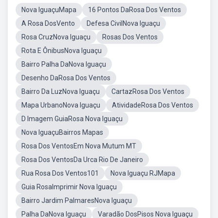
Nova IguaçuMapa
16 Pontos DaRosa Dos Ventos
A Rosa DosVento
Defesa CivilNova Iguaçu
Rosa CruzNova Iguaçu
Rosas Dos Ventos
Rota E ÔnibusNova Iguaçu
Bairro Palha DaNova Iguaçu
Desenho DaRosa Dos Ventos
Bairro Da LuzNova Iguaçu
CartazRosa Dos Ventos
Mapa UrbanoNova Iguaçu
AtividadeRosa Dos Ventos
D Imagem GuiaRosa Nova Iguaçu
Nova IguaçuBairros Mapas
Rosa Dos VentosEm Nova Mutum MT
Rosa Dos VentosDa Urca Rio De Janeiro
Rua Rosa Dos Ventos101
Nova Iguaçu RJMapa
Guia RosaImprimir Nova Iguaçu
Bairro Jardim PalmaresNova Iguaçu
Palha DaNova Iguaçu
Varadão DosPisos Nova Iguaçu