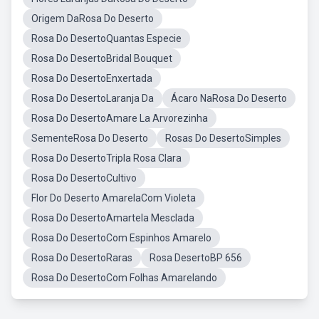
Origem DaRosa Do Deserto
Rosa Do DesertoQuantas Especie
Rosa Do DesertoBridal Bouquet
Rosa Do DesertoEnxertada
Rosa Do DesertoLaranja Da
Ácaro NaRosa Do Deserto
Rosa Do DesertoAmare La Arvorezinha
SementeRosa Do Deserto
Rosas Do DesertoSimples
Rosa Do DesertoTripla Rosa Clara
Rosa Do DesertoCultivo
Flor Do Deserto AmarelaCom Violeta
Rosa Do DesertoAmartela Mesclada
Rosa Do DesertoCom Espinhos Amarelo
Rosa Do DesertoRaras
Rosa DesertoBP 656
Rosa Do DesertoCom Folhas Amarelando