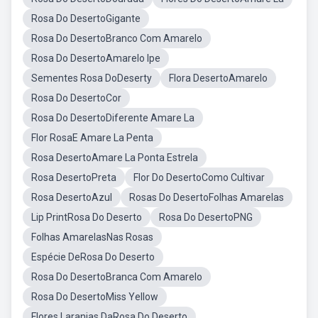
Rosa Do DesertoGigante
Rosa Do DesertoBranco Com Amarelo
Rosa Do DesertoAmarelo Ipe
Sementes Rosa DoDeserty
Flora DesertoAmarelo
Rosa Do DesertoCor
Rosa Do DesertoDiferente Amare La
Flor RosaE Amare La Penta
Rosa DesertoAmare La Ponta Estrela
Rosa DesertoPreta
Flor Do DesertoComo Cultivar
Rosa DesertoAzul
Rosas Do DesertoFolhas Amarelas
Lip PrintRosa Do Deserto
Rosa Do DesertoPNG
Folhas AmarelasNas Rosas
Espécie DeRosa Do Deserto
Rosa Do DesertoBranca Com Amarelo
Rosa Do DesertoMiss Yellow
Flores Laranjas DaRosa Do Deserto