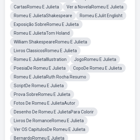
CartasRomeu E Julieta
Ver a NovelaRomeu E Julieta
Romeu E JulietaShakespeare
Romeu EJulit Englisht
Exposição SobreRomeu E Julieta
Romeu E JulietaTom Holand
William ShakespeareRomeu E Julieta
Livros ClassicosRomeu E Julieta
Romeu E JulietaIllustration
JogoRomeu E Julieta
PoesiaDe Romeu E Julieta
CopoDe Romeu E Julieta
Romeu E JulietaRuth Rocha Resumo
ScriptDe Romeu E Julieta
Prova SobreRomeu E Julieta
Fotos De Romeu E JulietaAutor
Desenho De Romeu E JulietaPara Colorir
Livros De RomanceRomeu E Julieta
Ver OS CapitulosDe Romeu E Julieta
BernardoRomeu E Julieta