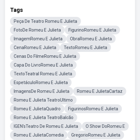
Tags
Peça De Teatro Romeu E Julieta
FotoDe Romeu E Julieta
FigurinoRomeu E Julieta
ImagemRomeu E Julieta
ObraRomeu E Julieta
CenaRomeu E Julieta
TextoRomeu E Julieta
Cenas Do FilmeRomeu E Julieta
Capa Do LivroRomeu E Julieta
TextoTeatral Romeu E Julieta
EspetáculoRomeu E Julieta
ImagensDe Romeu E Julieta
Romeu E JulietaCartaz
Romeu E Julieta TeatroUltimo
Romeu E JulietaQuadro
FigurinosRomeu E Julieta
Romeu E Julieta TeatroBalcão
IGEN'sTeatro De Romeu E Julieta
O Show DoRomeu E
Romeu E JulietaComedia
GregorioRomeu E Julieta