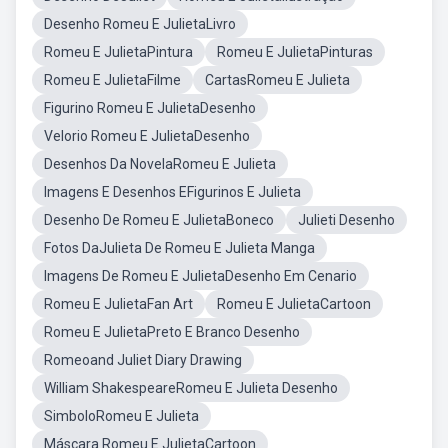
Desenho Romeu E JulietaLivro
Romeu E JulietaPintura
Romeu E JulietaPinturas
Romeu E JulietaFilme
CartasRomeu E Julieta
Figurino Romeu E JulietaDesenho
Velorio Romeu E JulietaDesenho
Desenhos Da NovelaRomeu E Julieta
Imagens E Desenhos EFigurinos E Julieta
Desenho De Romeu E JulietaBoneco
Julieti Desenho
Fotos DaJulieta De Romeu E Julieta Manga
Imagens De Romeu E JulietaDesenho Em Cenario
Romeu E JulietaFan Art
Romeu E JulietaCartoon
Romeu E JulietaPreto E Branco Desenho
Romeoand Juliet Diary Drawing
William ShakespeareRomeu E Julieta Desenho
SimboloRomeu E Julieta
Máscara Romeu E JulietaCartoon