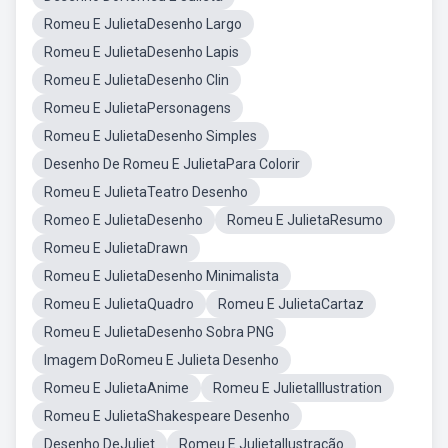
Romeu E JulietaDesenho Largo
Romeu E JulietaDesenho Lapis
Romeu E JulietaDesenho Clin
Romeu E JulietaPersonagens
Romeu E JulietaDesenho Simples
Desenho De Romeu E JulietaPara Colorir
Romeu E JulietaTeatro Desenho
Romeo E JulietaDesenho
Romeu E JulietaResumo
Romeu E JulietaDrawn
Romeu E JulietaDesenho Minimalista
Romeu E JulietaQuadro
Romeu E JulietaCartaz
Romeu E JulietaDesenho Sobra PNG
Imagem DoRomeu E Julieta Desenho
Romeu E JulietaAnime
Romeu E JulietaIllustration
Romeu E JulietaShakespeare Desenho
Desenho DeJuliet
Romeu E JulietaIlustração