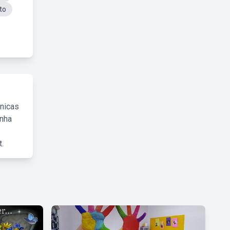
to
cnicas
inha
.