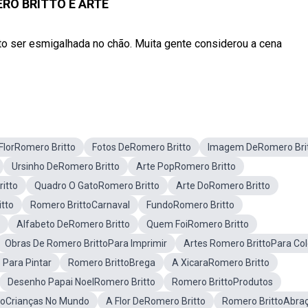
RO BRITTO É ARTE
tto ser esmigalhada no chão. Muita gente considerou a cena
FlorRomero Britto
Fotos DeRomero Britto
Imagem DeRomero Bri
Ursinho DeRomero Britto
Arte PopRomero Britto
itto
Quadro O GatoRomero Britto
Arte DoRomero Britto
tto
Romero BrittoCarnaval
FundoRomero Britto
Alfabeto DeRomero Britto
Quem FoiRomero Britto
Obras De Romero BrittoPara Imprimir
Artes Romero BrittoPara Col
 Para Pintar
Romero BrittoBrega
A XicaraRomero Britto
Desenho Papai NoelRomero Britto
Romero BrittoProdutos
toCrianças No Mundo
A Flor DeRomero Britto
Romero BrittoAbra