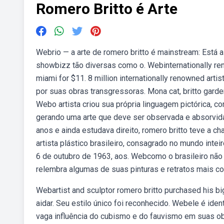
Romero Britto é Arte
Webrio — a arte de romero britto é mainstream: Está 
showbizz tão diversas como o. Webinternationally ren
miami for $11. 8 million internationally renowned arti
por suas obras transgressoras. Mona cat, britto garde
Webo artista criou sua própria linguagem pictórica, 
gerando uma arte que deve ser observada e absorvida
anos e ainda estudava direito, romero britto teve a cha
artista plástico brasileiro, consagrado no mundo inte
6 de outubro de 1963, aos. Webcomo o brasileiro nã
relembra algumas de suas pinturas e retratos mais co
Webartist and sculptor romero britto purchased his bi
aidar. Seu estilo único foi reconhecido. Webele é ide
vaga influência do cubismo e do fauvismo em suas ob