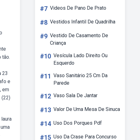
#7
Videos De Pano De Prato
#8
Vestidos Infantil De Quadrilha
o
#9
Vestido De Casamento De
Criança
nte
#10
Vesícula Lado Direito Ou
 tão.
Esquerdo
a 23
#11
Vaso Sanitário 25 Cm Da
afo e
Parede
o, em
#12
Vaso Sala De Jantar
 (22)
#13
Valor De Uma Mesa De Sinuca
 laura
#14
Uso Dos Porques Pdf
r uma
o
#15
Uso Da Crase Para Concurso