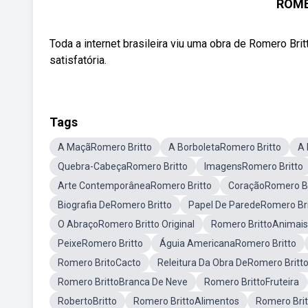
ROME
Toda a internet brasileira viu uma obra de Romero Bri
satisfatória.
Tags
A MaçãRomero Britto
A BorboletaRomero Britto
A 
Quebra-CabeçaRomero Britto
ImagensRomero Britto
Arte ContemporâneaRomero Britto
CoraçãoRomero Br
Biografia DeRomero Britto
Papel De ParedeRomero Bri
O AbraçoRomero Britto Original
Romero BrittoAnimais
PeixeRomero Britto
Águia AmericanaRomero Britto
Romero BritoCacto
Releitura Da Obra DeRomero Britto
Romero BrittoBranca De Neve
Romero BrittoFruteira
RobertoBritto
Romero BrittoAlimentos
Romero Bri