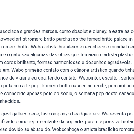
associada a grandes marcas, como absolut e disney, a estrelas d
owned artist romero britto purchases the famed britto palace in
st romero britto. Webo artista brasileiro é reconhecido mundialme
n e o gato são algumas das obras que tornaram o artista plástico
com cores brilhante, formas harmoniosas e desenhos agradáveis,
 em. Webo primeiro contato com o cânone artístico quando tinh
nce de viajar à europa, tendo contato. Webpintor, escultor, serígr
iro pela sua arte pop. Romero britto nasceu no recife, pernambuc
o é conhecido apenas pelo episódio, o semana pop deste sábado
nhecidos,.
ggest gallery piece, his company’s headquarters. Webescrito por
ntificado como representante da pop arte, porém é possível nota
ras devido ao abuso de. Webconheça o artista brasileiro romer