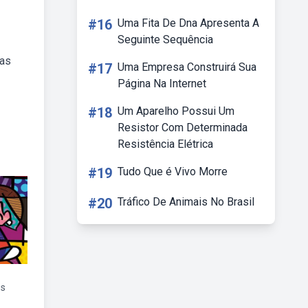
#16
Uma Fita De Dna Apresenta A
Seguinte Sequência
ras
#17
Uma Empresa Construirá Sua
Página Na Internet
#18
Um Aparelho Possui Um
Resistor Com Determinada
Resistência Elétrica
#19
Tudo Que é Vivo Morre
#20
Tráfico De Animais No Brasil
os