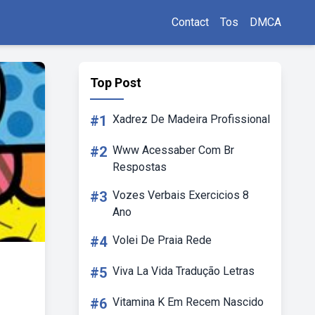
Contact
Tos
DMCA
Top Post
#1
Xadrez De Madeira Profissional
#2
Www Acessaber Com Br
Respostas
#3
Vozes Verbais Exercicios 8
Ano
#4
Volei De Praia Rede
#5
Viva La Vida Tradução Letras
#6
Vitamina K Em Recem Nascido