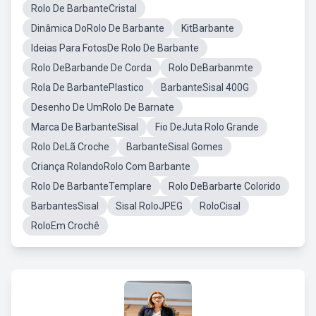
Rolo De BarbanteCristal
Dinâmica DoRolo De Barbante
KitBarbante
Ideias Para FotosDe Rolo De Barbante
Rolo DeBarbande De Corda
Rolo DeBarbanmte
Rola De BarbantePlastico
BarbanteSisal 400G
Desenho De UmRolo De Barnate
Marca De BarbanteSisal
Fio DeJuta Rolo Grande
Rolo DeLã Croche
BarbanteSisal Gomes
Criança RolandoRolo Com Barbante
Rolo De BarbanteTemplare
Rolo DeBarbarte Colorido
BarbantesSisal
Sisal RoloJPEG
RoloCisal
RoloEm Crochê