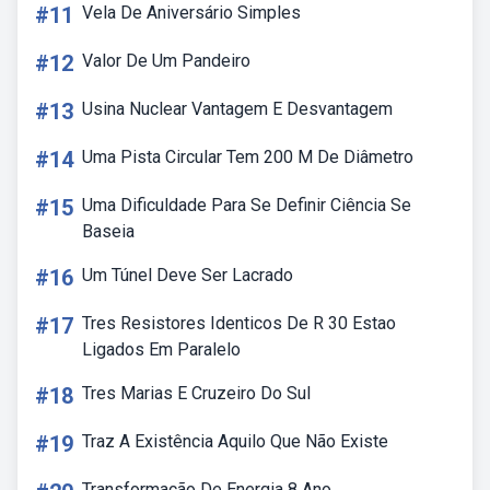
#11
Vela De Aniversário Simples
#12
Valor De Um Pandeiro
#13
Usina Nuclear Vantagem E Desvantagem
#14
Uma Pista Circular Tem 200 M De Diâmetro
#15
Uma Dificuldade Para Se Definir Ciência Se
Baseia
#16
Um Túnel Deve Ser Lacrado
#17
Tres Resistores Identicos De R 30 Estao
Ligados Em Paralelo
#18
Tres Marias E Cruzeiro Do Sul
#19
Traz A Existência Aquilo Que Não Existe
Transformação De Energia 8 Ano