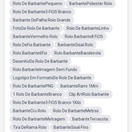
Rolo De BarbantePequeno
BarbantePoliester Rolo
Rolo De Barbante3 FiOS Branco
Barbante DePalha Rolo Grande
FotoDe Rolo De Barbante
Rolo De BarbanteLinho
BarbanteVermelho Rolo
Rolo Barbante8 FiOS
Rolo DeFio Barbante
BarbanteSisal Rolo
Rolo Barbante6Fio
Rolo BarbanteBandeirola
DesenhoDe Rolo De Barbante
Rolo BarbanteImagem Sem Fundo
Logotipo Em FormatoDe Rolo De Barbante
Rolo De BarbantePNG
BarbanteRami 1Mm
1 Rolo De BarbanteBranco
Clip ArtRolo Barbante
Rolo De Barbante3 FiOS Branco 1Kilo
BarbanteCru Rolo
Rolo De BarbanteMetros
Rolo De BarbanteMetragem
BarbanteTerracota
Tira DeRama Rolo
BarbanteSisal Fino