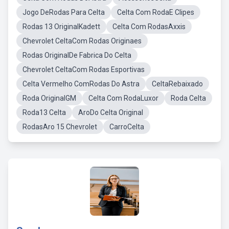
Jogo DeRodas Para Celta
Celta Com RodaE Clipes
Rodas 13 OriginalKadett
Celta Com RodasAxxis
Chevrolet CeltaCom Rodas Originaes
Rodas OriginalDe Fabrica Do Celta
Chevrolet CeltaCom Rodas Esportivas
Celta Vermelho ComRodas Do Astra
CeltaRebaixado
Roda OriginalGM
Celta Com RodaLuxor
Roda Celta
Roda13 Celta
AroDo Celta Original
RodasAro 15 Chevrolet
CarroCelta