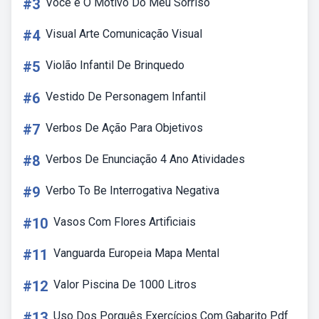
#3
Você é O Motivo Do Meu Sorriso
#4
Visual Arte Comunicação Visual
#5
Violão Infantil De Brinquedo
#6
Vestido De Personagem Infantil
#7
Verbos De Ação Para Objetivos
#8
Verbos De Enunciação 4 Ano Atividades
#9
Verbo To Be Interrogativa Negativa
#10
Vasos Com Flores Artificiais
#11
Vanguarda Europeia Mapa Mental
#12
Valor Piscina De 1000 Litros
#13
Uso Dos Porquês Exercícios Com Gabarito Pdf