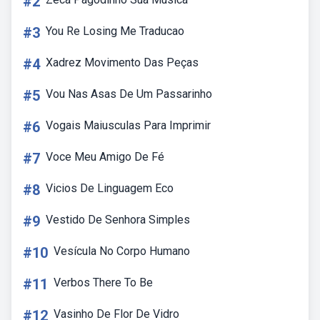
#2
#3
You Re Losing Me Traducao
#4
Xadrez Movimento Das Peças
#5
Vou Nas Asas De Um Passarinho
#6
Vogais Maiusculas Para Imprimir
#7
Voce Meu Amigo De Fé
#8
Vicios De Linguagem Eco
#9
Vestido De Senhora Simples
#10
Vesícula No Corpo Humano
#11
Verbos There To Be
#12
Vasinho De Flor De Vidro