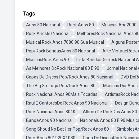
Tags
Anos 80 Nacional
Rock Anos 80
Musicas Ano2000 
Rock Anos60 Nacional
MelhoresRock Nacional Anos 8
Musical Rock Anos 7080 90 Sua Musical
Alguns Poste
Pop/Rock BandasAnos 80 Nacional
Arte VintageRock 
MúsicasRock Anos 90
Lista BandasDe Rock Nacional 
As Melhores DoRock Nacional 80 E 90
Jornal Nacional
Capas De Discos Pop/Rock Anos 80 Nacional
DVD DoRo
The Big Six Logo Pop/Rock Anos 80
Musicas DosAnos 8
Rock Nacional Anos 90Mais Tocadas
ArtistasRock Nac
Raul E CantoresDe Rock Anos 90 Nacional
Design Band
Rock Nacional Anos 804K
Album De RockDos Anos 80
BandaAnos 90 Nacional
Nacionais Anos 80 E 90 Music
Song Shoud No Bet Her Pop/Rock Anos 80
SímbolosAn
Rock Anos 801920X1080
Capa De DiscosRock Naciona