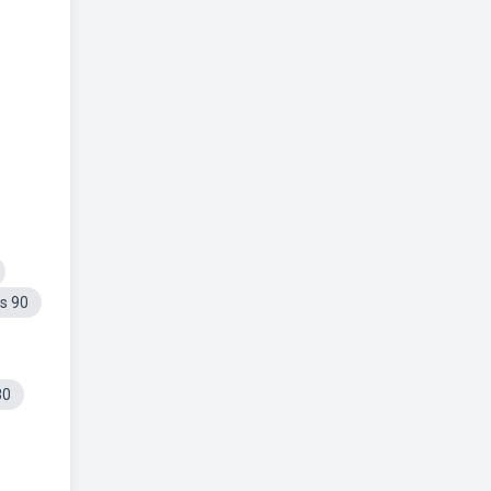
s 90
80