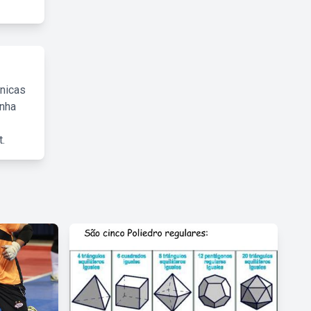
cnicas
inha
.