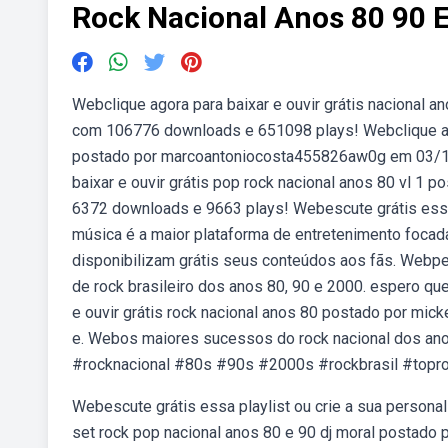
Rock Nacional Anos 80 90 
Webclique agora para baixar e ouvir grátis nacional a
com 106776 downloads e 651098 plays! Webclique agor
postado por marcoantoniocosta455826aw0g em 03/12/
baixar e ouvir grátis pop rock nacional anos 80 vl 1
6372 downloads e 9663 plays! Webescute grátis essa 
música é a maior plataforma de entretenimento focada
disponibilizam grátis seus conteúdos aos fãs. Webp
de rock brasileiro dos anos 80, 90 e 2000. espero qu
e ouvir grátis rock nacional anos 80 postado por mi
e. Webos maiores sucessos do rock nacional dos anos
#rocknacional #80s #90s #2000s #rockbrasil #topro
Webescute grátis essa playlist ou crie a sua personal
set rock pop nacional anos 80 e 90 dj moral postado