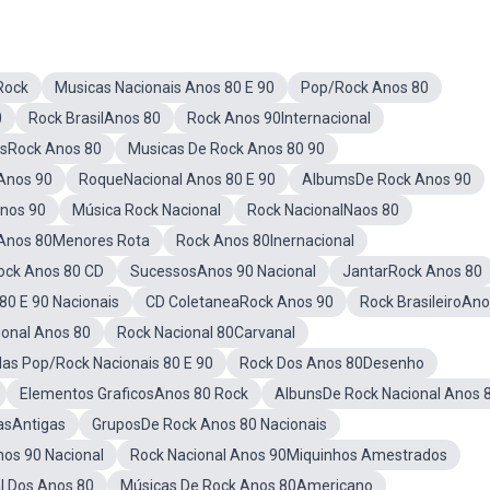
Rock
Musicas Nacionais Anos 80 E 90
Pop/Rock Anos 80
0
Rock BrasilAnos 80
Rock Anos 90Internacional
rsRock Anos 80
Musicas De Rock Anos 80 90
Anos 90
RoqueNacional Anos 80 E 90
AlbumsDe Rock Anos 90
Anos 90
Música Rock Nacional
Rock NacionalNaos 80
 Anos 80Menores Rota
Rock Anos 80Inernacional
ck Anos 80 CD
SucessosAnos 90 Nacional
JantarRock Anos 80
0 E 90 Nacionais
CD ColetaneaRock Anos 90
Rock BrasileiroAno
ional Anos 80
Rock Nacional 80Carvanal
as Pop/Rock Nacionais 80 E 90
Rock Dos Anos 80Desenho
Elementos GraficosAnos 80 Rock
AlbunsDe Rock Nacional Anos 
asAntigas
GruposDe Rock Anos 80 Nacionais
os 90 Nacional
Rock Nacional Anos 90Miquinhos Amestrados
l Dos Anos 80
Músicas De Rock Anos 80Americano