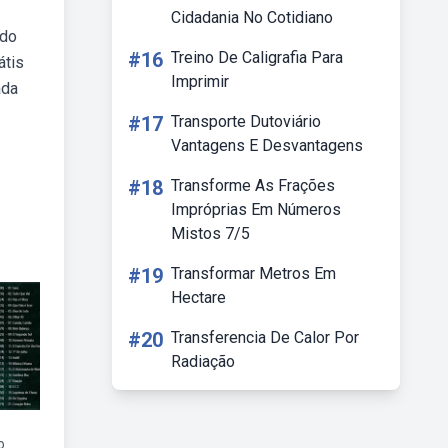
Cidadania No Cotidiano
 do
#16
Treino De Caligrafia Para
átis
Imprimir
ada
#17
Transporte Dutoviário
Vantagens E Desvantagens
#18
Transforme As Frações
Impróprias Em Números
Mistos 7/5
#19
Transformar Metros Em
Hectare
#20
Transferencia De Calor Por
Radiação
o