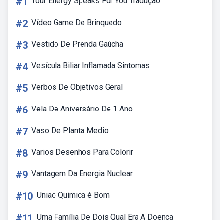
#1
Your Energy Speaks For You Tradução
#2
Vídeo Game De Brinquedo
#3
Vestido De Prenda Gaúcha
#4
Vesícula Biliar Inflamada Sintomas
#5
Verbos De Objetivos Geral
#6
Vela De Aniversário De 1 Ano
#7
Vaso De Planta Medio
#8
Varios Desenhos Para Colorir
#9
Vantagem Da Energia Nuclear
#10
Uniao Quimica é Bom
#11
Uma Família De Dois Qual Era A Doença