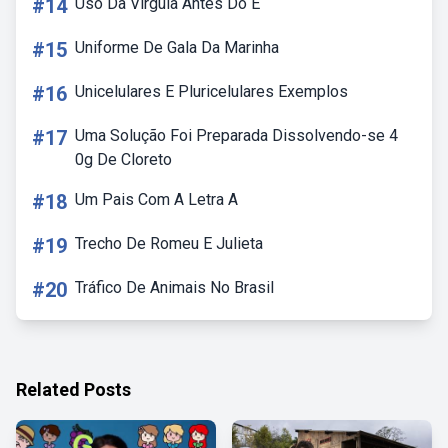
#14
Uso Da Vírgula Antes Do E
#15
Uniforme De Gala Da Marinha
#16
Unicelulares E Pluricelulares Exemplos
#17
Uma Solução Foi Preparada Dissolvendo-se 4
0g De Cloreto
#18
Um Pais Com A Letra A
#19
Trecho De Romeu E Julieta
#20
Tráfico De Animais No Brasil
Related Posts