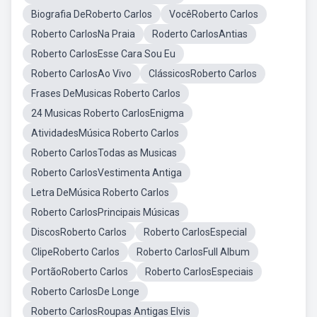
Biografia DeRoberto Carlos
VocêRoberto Carlos
Roberto CarlosNa Praia
Roderto CarlosAntias
Roberto CarlosEsse Cara Sou Eu
Roberto CarlosAo Vivo
ClássicosRoberto Carlos
Frases DeMusicas Roberto Carlos
24 Musicas Roberto CarlosEnigma
AtividadesMúsica Roberto Carlos
Roberto CarlosTodas as Musicas
Roberto CarlosVestimenta Antiga
Letra DeMúsica Roberto Carlos
Roberto CarlosPrincipais Músicas
DiscosRoberto Carlos
Roberto CarlosEspecial
ClipeRoberto Carlos
Roberto CarlosFull Album
PortãoRoberto Carlos
Roberto CarlosEspeciais
Roberto CarlosDe Longe
Roberto CarlosRoupas Antigas Elvis