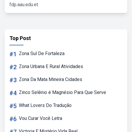
fdp.aau.edu.et.
Top Post
#1
Zona Sul De Fortaleza
#2
Zona Urbana E Rural Atividades
#3
Zona Da Mata Mineira Cidades
#4
Zinco Selênio é Magnésio Para Que Serve
#5
What Lovers Do Tradução
#6
Vou Curar Você Letra
Victoria E Mistério Vida Real