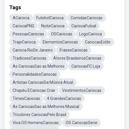
Tags
ACarioca
FutebolCarioca
ComidasCariocas
CariocaPNG
NoiteCarioca
CariocaFutsal
PessoasCariocas
OSCariocas
LogoCarioca
TrajeCarioca
ElementosCariocas
CariocasEstilo
Carioca RioDe Janeiro
FrasesCariocas
TradicoesCariocas
Atores BrasileirosCariocas
As CariocasSao as Melhores
CariocasFC Loja
PersonalidadesCariocas
Artistas CariocasDa Música Atual
Chapéu ECariocas Criar
VestimentosCariocas
TimesCariocas
4 GrandesCariocas
As CariocasSao as Melhores Musical
Tricolores CariocasPelo Brasil
Viva OS HomensCariocas
OS CariocasSerie