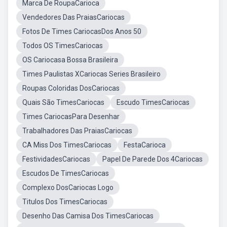
Marca De RoupaCarioca
Vendedores Das PraiasCariocas
Fotos De Times CariocasDos Anos 50
Todos OS TimesCariocas
OS Cariocasa Bossa Brasileira
Times Paulistas XCariocas Series Brasileiro
Roupas Coloridas DosCariocas
Quais São TimesCariocas
Escudo TimesCariocas
Times CariocasPara Desenhar
Trabalhadores Das PraiasCariocas
CA Miss Dos TimesCariocas
FestaCarioca
FestividadesCariocas
Papel De Parede Dos 4Cariocas
Escudos De TimesCariocas
Complexo DosCariocas Logo
Titulos Dos TimesCariocas
Desenho Das Camisa Dos TimesCariocas