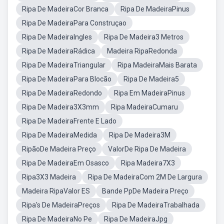
Ripa De MadeiraCor Branca
Ripa De MadeiraPinus
Ripa De MadeiraPara Construçao
Ripa De MadeiraIngles
Ripa De Madeira3 Metros
Ripa De MadeiraRádica
Madeira RipaRedonda
Ripa De MadeiraTriangular
Ripa MadeiraMais Barata
Ripa De MadeiraPara Blocão
Ripa De Madeira5
Ripa De MadeiraRedondo
Ripa Em MadeiraPinus
Ripa De Madeira3X3mm
Ripa MadeiraCumaru
Ripa De MadeiraFrente E Lado
Ripa De MadeiraMedida
Ripa De Madeira3M
RipãoDe Madeira Preço
ValorDe Ripa De Madeira
Ripa De MadeiraEm Osasco
Ripa Madeira7X3
Ripa3X3 Madeira
Ripa De MadeiraCom 2M De Largura
Madeira RipaValor ES
Bande PpDe Madeira Preço
Ripa's De MadeiraPreços
Ripa De MadeiraTrabalhada
Ripa De MadeiraNo Pe
Ripa De MadeiraJpg