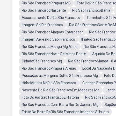
Rio São FranciscoPirapora MG
Foto DoRio São Francis
Rio São FranciscoNascente
Rio São FranciscoBahia
Assoreamento DoRio São Francisco
TorrinhaRio São F
Imagem SolRio Francisco
Rio São FranciscoNorte De M
Rio São FranciscoAlagoas Entardecer
Rio São Francis
Imagem AereaRio Sao Francisco
IlhaRio Sao Francisco
Rio São FranciscoManga Mg Atual
Rio São FranciscoN
Rio São FranciscoNorte De Minas Ponte
Aquário Da Ba
CidadeSão Francisco Mg
Rio São FranciscoManga 10 
Rio São FranciscoPirapora Areião
Local Da Nascente D
Pousadas as Margens DoRio São Francisco Mg
Foto D
Hidreletricas NoRio São Francisco
Cidades Banhadas Pe
Nascente Do Rio São FranciscoEm Medeiros Mg
Lanch
Foto Do Rio São FranciscoE Historia
Rio Sao Francisc
Rio Sao FranciscoCom Barra Rio De Janeiro Mg
Sapãon
Triste Na Beira DoRio São Francisco Imagens Silhueta