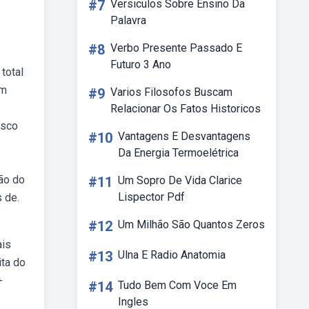
#7
Versiculos Sobre Ensino Da
Palavra
#8
Verbo Presente Passado E
Futuro 3 Ano
total
em
#9
Varios Filosofos Buscam
Relacionar Os Fatos Historicos
isco
#10
Vantagens E Desvantagens
Da Energia Termoelétrica
ão do
#11
Um Sopro De Vida Clarice
Lispector Pdf
 de.
#12
Um Milhão São Quantos Zeros
ais
#13
Ulna E Radio Anatomia
ita do
+
#14
Tudo Bem Com Voce Em
Ingles