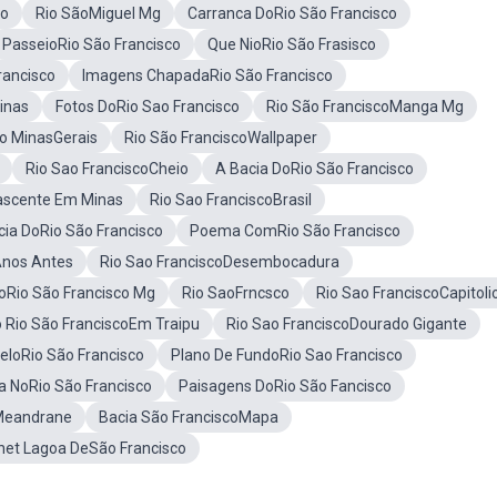
co
Rio SãoMiguel Mg
Carranca DoRio São Francisco
PasseioRio São Francisco
Que NioRio São Frasisco
rancisco
Imagens ChapadaRio São Francisco
inas
Fotos DoRio Sao Francisco
Rio São FranciscoManga Mg
co MinasGerais
Rio São FranciscoWallpaper
Rio Sao FranciscoCheio
A Bacia DoRio São Francisco
ascente Em Minas
Rio Sao FranciscoBrasil
cia DoRio São Francisco
Poema ComRio São Francisco
Anos Antes
Rio Sao FranciscoDesembocadura
oRio São Francisco Mg
Rio SaoFrncsco
Rio Sao FranciscoCapitoli
o Rio São FranciscoEm Traipu
Rio Sao FranciscoDourado Gigante
loRio São Francisco
Plano De FundoRio Sao Francisco
a NoRio São Francisco
Paisagens DoRio São Fancisco
oMeandrane
Bacia São FranciscoMapa
et Lagoa DeSão Francisco