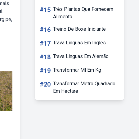
 mais
#15
Três Plantas Que Fornecem
i.
Alimento
rgipe,
#16
Treino De Boxe Iniciante
#17
Trava Linguas Em Ingles
#18
Trava Linguas Em Alemão
#19
Transformar Ml Em Kg
#20
Transformar Metro Quadrado
Em Hectare