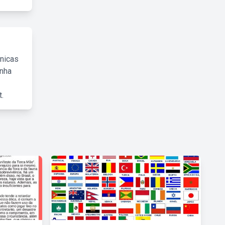
cnicas
inha
.