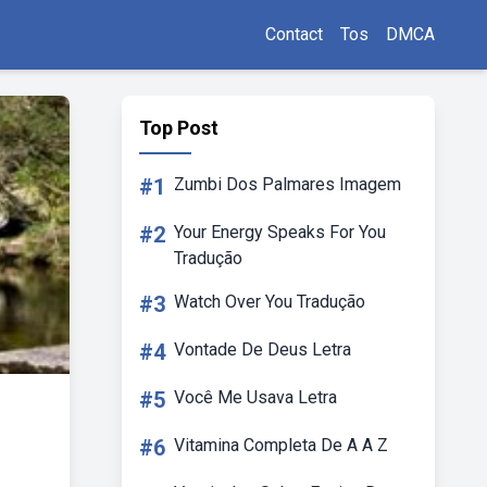
Contact
Tos
DMCA
Top Post
#1
Zumbi Dos Palmares Imagem
#2
Your Energy Speaks For You
Tradução
#3
Watch Over You Tradução
#4
Vontade De Deus Letra
#5
Você Me Usava Letra
#6
Vitamina Completa De A A Z