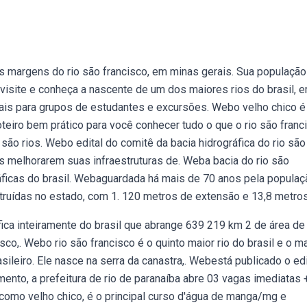
s margens do rio são francisco, em minas gerais. Sua população 
visite e conheça a nascente de um dos maiores rios do brasil, 
is para grupos de estudantes e excursões. Webo velho chico é
teiro bem prático para você conhecer tudo o que o rio são franc
são rios. Webo edital do comitê da bacia hidrográfica do rio são
s melhorarem suas infraestruturas de. Weba bacia do rio são
áficas do brasil. Webaguardada há mais de 70 anos pela populaç
truídas no estado, com 1. 120 metros de extensão e 13,8 metros
fica inteiramente do brasil que abrange 639 219 km 2 de área de
sco,. Webo rio são francisco é o quinto maior rio do brasil e o m
asileiro. Ele nasce na serra da canastra,. Webestá publicado o ed
nto, a prefeitura de rio de paranaíba abre 03 vagas imediatas 
como velho chico, é o principal curso d'água de manga/mg e