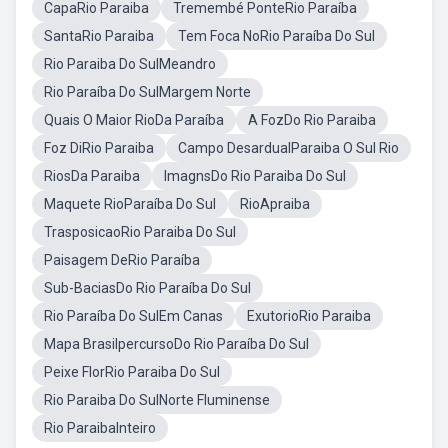
CapaRio Paraiba
Tremembé PonteRio Paraíba
SantaRio Paraiba
Tem Foca NoRio Paraíba Do Sul
Rio Paraiba Do SulMeandro
Rio Paraíba Do SulMargem Norte
Quais O Maior RioDa Paraíba
A FozDo Rio Paraiba
Foz DiRio Paraiba
Campo DesardualParaiba O Sul Rio
RiosDa Paraiba
ImagnsDo Rio Paraiba Do Sul
Maquete RioParaíba Do Sul
RioApraiba
TrasposicaoRio Paraiba Do Sul
Paisagem DeRio Paraíba
Sub-BaciasDo Rio Paraíba Do Sul
Rio Paraíba Do SulEm Canas
ExutorioRio Paraiba
Mapa BrasilpercursoDo Rio Paraíba Do Sul
Peixe FlorRio Paraiba Do Sul
Rio Paraiba Do SulNorte Fluminense
Rio ParaibaInteiro