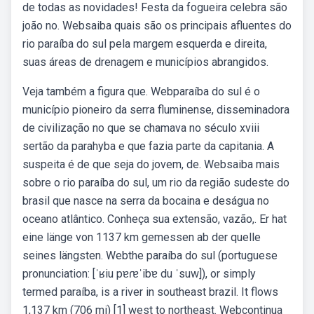
de todas as novidades! Festa da fogueira celebra são
joão no. Websaiba quais são os principais afluentes do
rio paraíba do sul pela margem esquerda e direita,
suas áreas de drenagem e municípios abrangidos.
Veja também a figura que. Webparaíba do sul é o
município pioneiro da serra fluminense, disseminadora
de civilização no que se chamava no século xviii
sertão da parahyba e que fazia parte da capitania. A
suspeita é de que seja do jovem, de. Websaiba mais
sobre o rio paraíba do sul, um rio da região sudeste do
brasil que nasce na serra da bocaina e deságua no
oceano atlântico. Conheça sua extensão, vazão,. Er hat
eine länge von 1137 km gemessen ab der quelle
seines längsten. Webthe paraíba do sul (portuguese
pronunciation: [ˈʁiu pɐɾɐˈibɐ du ˈsuw]), or simply
termed paraíba, is a river in southeast brazil. It flows
1,137 km (706 mi) [1] west to northeast. Webcontinua