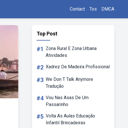
Contact
Tos
DMCA
Top Post
#1
Zona Rural E Zona Urbana
Atividades
#2
Xadrez De Madeira Profissional
#3
We Don T Talk Anymore
Tradução
#4
Vou Nas Asas De Um
Passarinho
#5
Volta As Aulas Educação
Infantil Brincadeiras