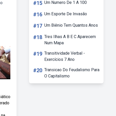
#15
Um Numero De 1 A 100
ão
#16
Um Esporte De Invasão
#17
Um Biênio Tem Quantos Anos
#18
Tres Ilhas A B E C Aparecem
Num Mapa
#19
Transitividade Verbal -
Exercícios 7 Ano
#20
Transicao Do Feudalismo Para
O Capitalismo
iático
erado
 na