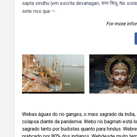
sapta sindhu (em escrita devanagari, सप्त सिंधु; No siste
sete rios que —.
For more infor
Webas águas do rio ganges, o mais sagrado da índia
colapsa diante da pandemia. Webo rio bagmati está lo
sagrado tanto por budistas quanto para hindus. Webre
praticado por 80% dos indianos. Webdesde muito tem