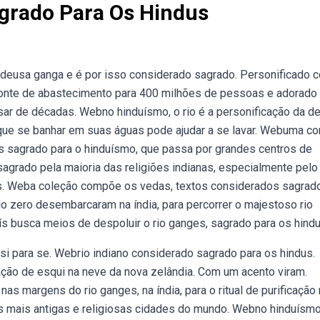
agrado Para Os Hindus
 deusa ganga e é por isso considerado sagrado. Personificado 
fonte de abastecimento para 400 milhões de pessoas e adorado
sar de décadas. Webno hinduísmo, o rio é a personificação da d
 que se banhar em suas águas pode ajudar a se lavar. Webuma co
is sagrado para o hinduísmo, que passa por grandes centros de
agrado pela maioria das religiões indianas, especialmente pelo
es. Weba coleção compõe os vedas, textos considerados sagrad
lo zero desembarcaram na índia, para percorrer o majestoso rio
s busca meios de despoluir o rio ganges, sagrado para os hindu
i para se. Webrio indiano considerado sagrado para os hindus.
ação de esqui na neve da nova zelândia. Com um acento viram.
as margens do rio ganges, na índia, para o ritual de purificação
s mais antigas e religiosas cidades do mundo. Webno hinduísmo