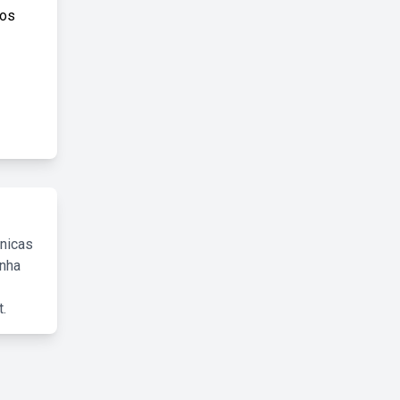
 os
cnicas
inha
.