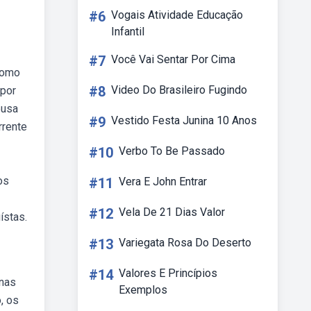
#6
Vogais Atividade Educação
Infantil
#7
Você Vai Sentar Por Cima
como
#8
Video Do Brasileiro Fugindo
 por
eusa
#9
Vestido Festa Junina 10 Anos
rrente
#10
Verbo To Be Passado
os
#11
Vera E John Entrar
#12
Vela De 21 Dias Valor
ístas.
#13
Variegata Rosa Do Deserto
#14
Valores E Princípios
 nas
Exemplos
, os