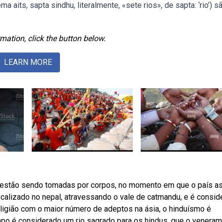
ma aits, sapta sindhu, literalmente, «sete rios», de sapta: ‘rio’) s
mation, click the button below.
LEARN MORE
, estão sendo tomadas por corpos, no momento em que o país as
calizado no nepal, atravessando o vale de catmandu, e é consid
ligião com o maior número de adeptos na ásia, o hinduísmo é
po é considerado um rio sagrado para os hindus, que o veneram