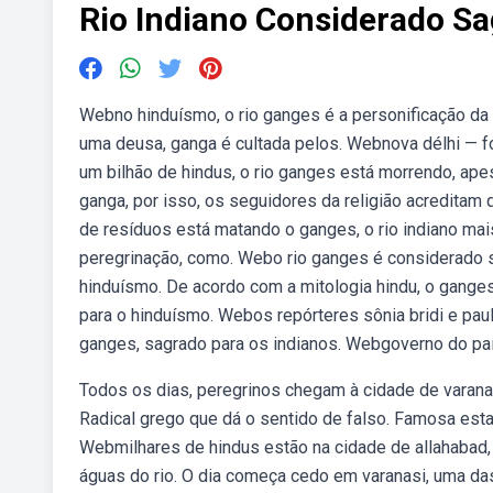
Rio Indiano Considerado S
Webno hinduísmo, o rio ganges é a personificação da
uma deusa, ganga é cultada pelos. Webnova délhi — 
um bilhão de hindus, o rio ganges está morrendo, ape
ganga, por isso, os seguidores da religião acreditam
de resíduos está matando o ganges, o rio indiano ma
peregrinação, como. Webo rio ganges é considerado s
hinduísmo. De acordo com a mitologia hindu, o gang
para o hinduísmo. Webos repórteres sônia bridi e pau
ganges, sagrado para os indianos. Webgoverno do paí
Todos os dias, peregrinos chegam à cidade de varanas
Radical grego que dá o sentido de falso. Famosa est
Webmilhares de hindus estão na cidade de allahabad, n
águas do rio. O dia começa cedo em varanasi, uma da