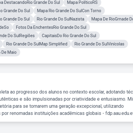
a DestacandoRio Grande Do Sul
Mapa PolíticoRS
o Grande Do Sul
Mapa Rio Grande Do SulCon Torno
o Grande Do Sul
Rio Grande Do SulNazista
Mapa De RioGrnade Do
ndeSo
Fotos Da EnchentesRio Grande Do Sul
nde Do SulRegiões
CapitaisDo Rio Grande Do Sul
Rio Grande Do SulMap Simplified
Rio Grande Do SulVinícolas
6 De Maio
leta ao progresso dos alunos no contexto escolar, adotando té
tênticas e são impulsionadas por criatividade e entusiasmo. M
etória para se tornarem uma geração excepcional, utilizando
 por renomadas instituições acadêmicas globais - fdp.aau.edu.et