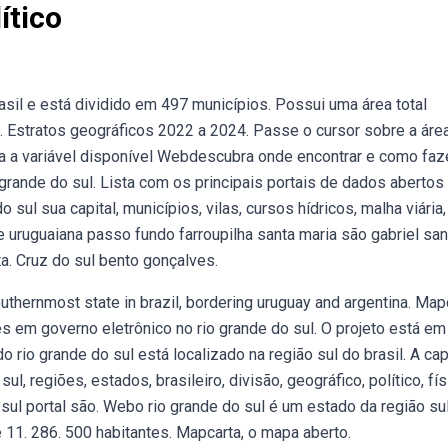
ítico
asil e está dividido em 497 municípios. Possui uma área total
 Estratos geográficos 2022 a 2024. Passe o cursor sobre a áre
ha a variável disponível Webdescubra onde encontrar e como faz
rande do sul. Lista com os principais portais de dados abertos
sul sua capital, municípios, vilas, cursos hídricos, malha viária,
e uruguaiana passo fundo farroupilha santa maria são gabriel san
a. Cruz do sul bento gonçalves.
uthernmost state in brazil, bordering uruguay and argentina. Map
 em governo eletrônico no rio grande do sul. O projeto está em
rio grande do sul está localizado na região sul do brasil. A cap
l, regiões, estados, brasileiro, divisão, geográfico, político, fís
do sul portal são. Webo rio grande do sul é um estado da região su
 11. 286. 500 habitantes. Mapcarta, o mapa aberto.