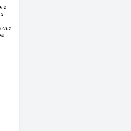
a, o
 o
e cruz
 ao