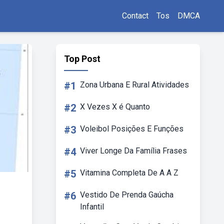
Contact
Tos
DMCA
Top Post
#1
Zona Urbana E Rural Atividades
#2
X Vezes X é Quanto
#3
Voleibol Posições E Funções
#4
Viver Longe Da Família Frases
#5
Vitamina Completa De A A Z
#6
Vestido De Prenda Gaúcha
Infantil