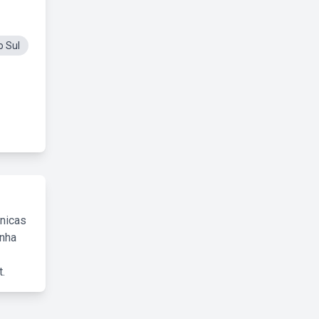
 Sul
cnicas
inha
.