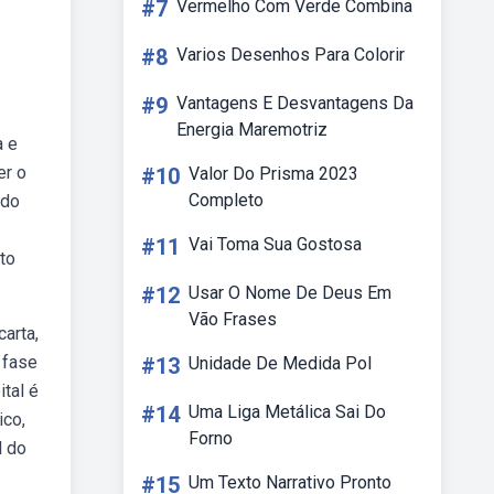
#7
Vermelho Com Verde Combina
#8
Varios Desenhos Para Colorir
#9
Vantagens E Desvantagens Da
Energia Maremotriz
a e
er o
#10
Valor Do Prisma 2023
Completo
 do
#11
Vai Toma Sua Gostosa
to
#12
Usar O Nome De Deus Em
Vão Frases
carta,
 fase
#13
Unidade De Medida Pol
ital é
#14
Uma Liga Metálica Sai Do
ico,
Forno
l do
#15
Um Texto Narrativo Pronto