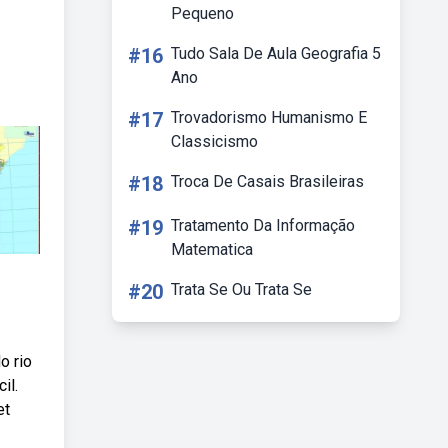
Pequeno
#16
Tudo Sala De Aula Geografia 5
Ano
#17
Trovadorismo Humanismo E
Classicismo
#18
Troca De Casais Brasileiras
#19
Tratamento Da Informação
Matematica
#20
Trata Se Ou Trata Se
o rio
il.
et