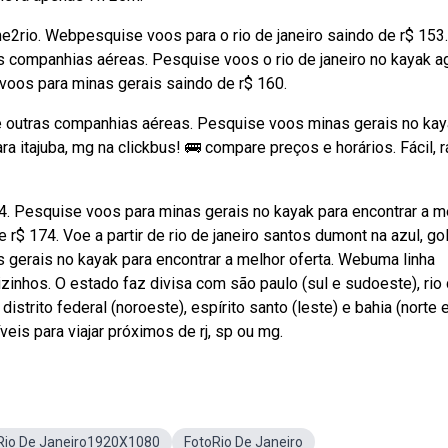
e2rio. Webpesquise voos para o rio de janeiro saindo de r$ 153
ras companhias aéreas. Pesquise voos o rio de janeiro no kayak a
oos para minas gerais saindo de r$ 160.
ul e outras companhias aéreas. Pesquise voos minas gerais no ka
a itajuba, mg na clickbus! 🚌 compare preços e horários. Fácil, 
4. Pesquise voos para minas gerais no kayak para encontrar a m
 r$ 174. Voe a partir de rio de janeiro santos dumont na azul, gol
s gerais no kayak para encontrar a melhor oferta. Webuma linha
zinhos. O estado faz divisa com são paulo (sul e sudoeste), rio
distrito federal (noroeste), espírito santo (leste) e bahia (norte 
eis para viajar próximos de rj, sp ou mg.
Rio De Janeiro1920X1080
FotoRio De Janeiro