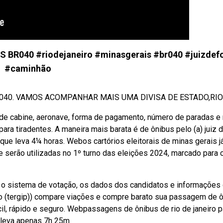
 BR040 #riodejaneiro #minasgerais #br040 #juizdef
#caminhão
040. VAMOS ACOMPANHAR MAIS UMA DIVISA DE ESTADO,RIO D
e de cabine, aeronave, forma de pagamento, número de paradas e
ara tiradentes. A maneira mais barata é de ônibus pelo (a) juiz 
 que leva 4¼ horas. Webos cartórios eleitorais de minas gerais j
e serão utilizadas no 1º turno das eleições 2024, marcado para o
 o sistema de votação, os dados dos candidatos e informações
eiro (tergip)) compare viações e compre barato sua passagem de 
l, rápido e seguro. Webpassagens de ônibus de rio de janeiro p
 leva apenas 7h 25m.