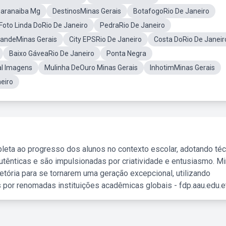
Paranaiba Mg
DestinosMinas Gerais
BotafogoRio De Janeiro
Foto Linda DoRio De Janeiro
PedraRio De Janeiro
randeMinas Gerais
City EPSRio De Janeiro
Costa DoRio De Janeir
Baixo GáveaRio De Janeiro
Ponta Negra
al Imagens
Mulinha DeOuro Minas Gerais
InhotimMinas Gerais
eiro
leta ao progresso dos alunos no contexto escolar, adotando té
tênticas e são impulsionadas por criatividade e entusiasmo. M
etória para se tornarem uma geração excepcional, utilizando
 por renomadas instituições acadêmicas globais - fdp.aau.edu.et