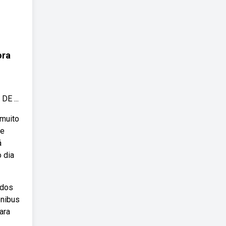
ora
E ...
 muito
de
á
 dia
 dos
ônibus
ara