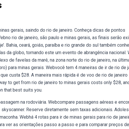
s
inas gerais, saindo do rio de janeiro. Conheça dicas de pontos
bno rio de janeiro, são paulo e minas gerais, as finais serão ex
oje’. Bahia, ceará, goiás, paraíba e rio grande do sul também conh
as da globo, tornando este um evento de abrangência nacional.
o de favelas da maré, na zona norte do rio de janeiro, na últim
o) para minas gerais. Webvocê tem 4 maneiras de ir de rio de j
 que custa $28. A maneira mais rápida é de voo de rio de janeiro
y to get from rio de janeiro to minas gerais costs only $28, an
n that best suits you.
 a passagem na rodoviária. Webcompare passagens aéreas e enco
 o skyscanner. Reserve diretamente sem taxas adicionais. Adole
conha. Webhá 4 rotas para ir de minas gerais para rio de janei
para ver as orientações passo a passo e para comparar preços d