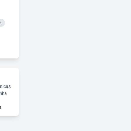
o
cnicas
inha
.