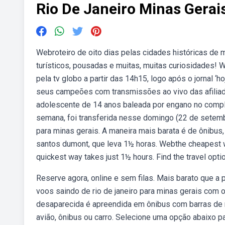
Rio De Janeiro Minas Gerai
Webroteiro de oito dias pelas cidades históricas de m
turísticos, pousadas e muitas, muitas curiosidades! We
pela tv globo a partir das 14h15, logo após o jornal ‘h
seus campeões com transmissões ao vivo das afiliad
adolescente de 14 anos baleada por engano no complex
semana, foi transferida nesse domingo (22 de setembr
para minas gerais. A maneira mais barata é de ônibus,
santos dumont, que leva 1½ horas. Webthe cheapest wa
quickest way takes just 1½ hours. Find the travel optio
Reserve agora, online e sem filas. Mais barato que
voos saindo de rio de janeiro para minas gerais com
desaparecida é apreendida em ônibus com barras de ma
avião, ônibus ou carro. Selecione uma opção abaixo 