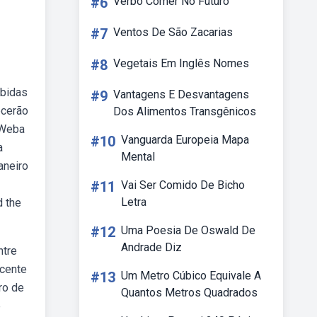
#6
Verbo Comer No Futuro
#7
Ventos De São Zacarias
#8
Vegetais Em Inglês Nomes
ibidas
#9
Vantagens E Desvantagens
ecerão
Dos Alimentos Transgênicos
 Weba
#10
Vanguarda Europeia Mapa
a
Mental
aneiro
#11
Vai Ser Comido De Bicho
Letra
d the
#12
Uma Poesia De Oswald De
Andrade Diz
ntre
scente
#13
Um Metro Cúbico Equivale A
ro de
Quantos Metros Quadrados
e