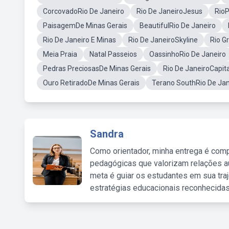
CorcovadoRio De Janeiro
Rio De JaneiroJesus
Rio
PaisagemDe Minas Gerais
BeautifulRio De Janeiro
Rio De Janeiro E Minas
Rio De JaneiroSkyline
Rio G
Meia Praia
Natal Passeios
OassinhoRio De Janeiro
Pedras PreciosasDe Minas Gerais
Rio De JaneiroCapit
Ouro RetiradoDe Minas Gerais
Terano SouthRio De Jan
Sandra
Como orientador, minha entrega é comp
pedagógicas que valorizam relações au
meta é guiar os estudantes em sua traj
estratégias educacionais reconhecidas