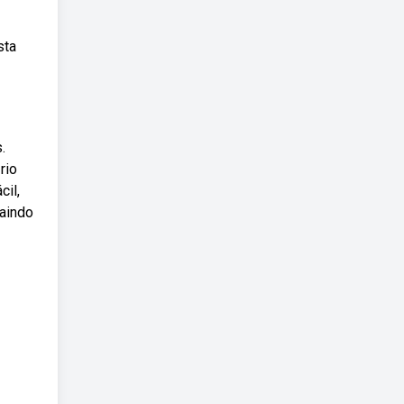
sta
.
rio
cil,
saindo