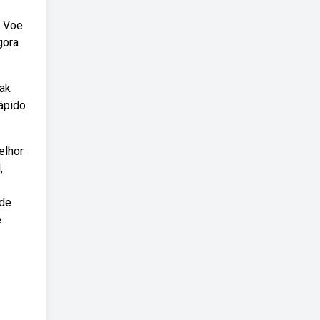
. Voe
gora
yak
rápido
elhor
,
 de
e