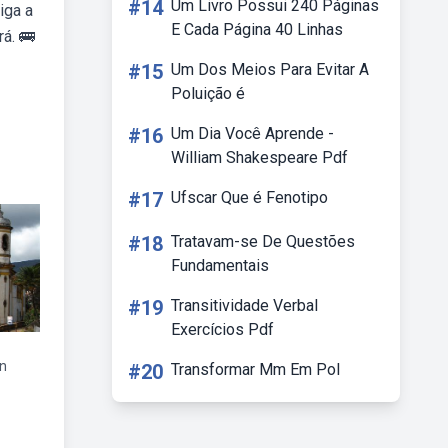
#14
Um Livro Possui 240 Páginas
iga a
E Cada Página 40 Linhas
rá. 🚌
#15
Um Dos Meios Para Evitar A
Poluição é
#16
Um Dia Você Aprende -
William Shakespeare Pdf
#17
Ufscar Que é Fenotipo
#18
Tratavam-se De Questões
Fundamentais
#19
Transitividade Verbal
Exercícios Pdf
en
#20
Transformar Mm Em Pol