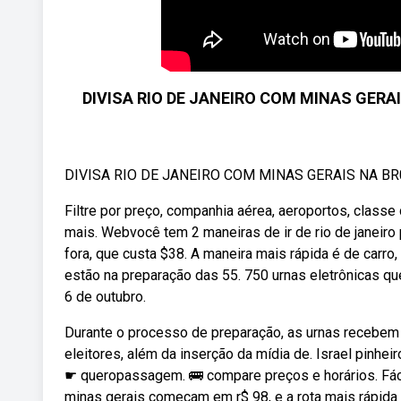
DIVISA RIO DE JANEIRO COM MINAS GERAIS
DIVISA RIO DE JANEIRO COM MINAS GERAIS NA BR
Filtre por preço, companhia aérea, aeroportos, class
mais. Webvocê tem 2 maneiras de ir de rio de janeiro p
fora, que custa $38. A maneira mais rápida é de carro,
estão na preparação das 55. 750 urnas eletrônicas qu
6 de outubro.
Durante o processo de preparação, as urnas recebem
eleitores, além da inserção da mídia de. Israel pinh
☛ queropassagem. 🚌 compare preços e horários. Fáci
minas gerais começam em r$ 98, e a rota mais rápida