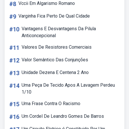
#8
Vccii Em Algarismo Romano
#9
Varginha Fica Perto De Qual Cidade
#10
Vantagens E Desvantagens Da Pilula
Anticoncepcional
#11
Valores De Resistores Comerciais
#12
Valor Semântico Das Conjunções
#13
Unidade Dezena E Centena 2 Ano
#14
Uma Peça De Tecido Apos A Lavagem Perdeu
1/10
#15
Uma Frase Contra O Racismo
#16
Um Cordel De Leandro Gomes De Barros
Um Circuito Eletrico é Constituido Por Um