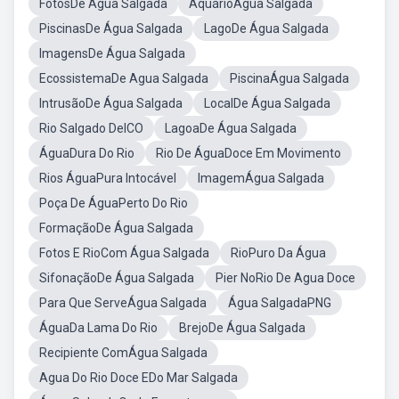
FotosDe Água Salgada
AquárioÁgua Salgada
PiscinasDe Água Salgada
LagoDe Água Salgada
ImagensDe Água Salgada
EcossistemaDe Agua Salgada
PiscinaÁgua Salgada
IntrusãoDe Água Salgada
LocalDe Água Salgada
Rio Salgado DeICO
LagoaDe Água Salgada
ÁguaDura Do Rio
Rio De ÁguaDoce Em Movimento
Rios ÁguaPura Intocável
ImagemÁgua Salgada
Poça De ÁguaPerto Do Rio
FormaçãoDe Água Salgada
Fotos E RioCom Água Salgada
RioPuro Da Água
SifonaçãoDe Água Salgada
Pier NoRio De Agua Doce
Para Que ServeÁgua Salgada
Água SalgadaPNG
ÁguaDa Lama Do Rio
BrejoDe Água Salgada
Recipiente ComÁgua Salgada
Agua Do Rio Doce EDo Mar Salgada