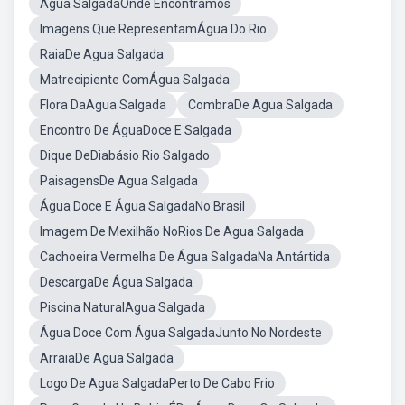
Água SalgadaOnde Encontramos
Imagens Que RepresentamÁgua Do Rio
RaiaDe Agua Salgada
Matrecipiente ComÁgua Salgada
Flora DaAgua Salgada
CombraDe Agua Salgada
Encontro De ÁguaDoce E Salgada
Dique DeDiabásio Rio Salgado
PaisagensDe Agua Salgada
Água Doce E Água SalgadaNo Brasil
Imagem De Mexilhão NoRios De Agua Salgada
Cachoeira Vermelha De Água SalgadaNa Antártida
DescargaDe Água Salgada
Piscina NaturalAgua Salgada
Água Doce Com Água SalgadaJunto No Nordeste
ArraiaDe Agua Salgada
Logo De Agua SalgadaPerto De Cabo Frio