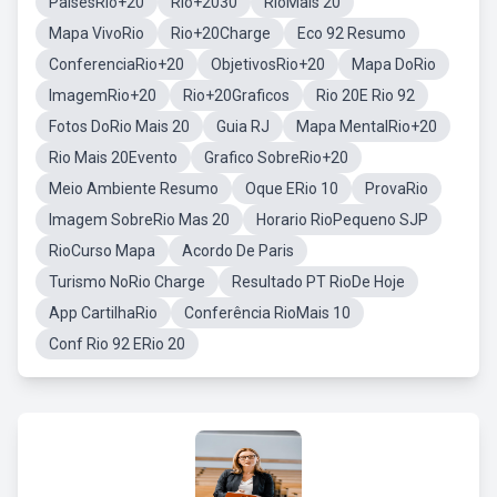
PaisesRio+20
Rio+2030
RioMais 20
Mapa VivoRio
Rio+20Charge
Eco 92 Resumo
ConferenciaRio+20
ObjetivosRio+20
Mapa DoRio
ImagemRio+20
Rio+20Graficos
Rio 20E Rio 92
Fotos DoRio Mais 20
Guia RJ
Mapa MentalRio+20
Rio Mais 20Evento
Grafico SobreRio+20
Meio Ambiente Resumo
Oque ERio 10
ProvaRio
Imagem SobreRio Mas 20
Horario RioPequeno SJP
RioCurso Mapa
Acordo De Paris
Turismo NoRio Charge
Resultado PT RioDe Hoje
App CartilhaRio
Conferência RioMais 10
Conf Rio 92 ERio 20