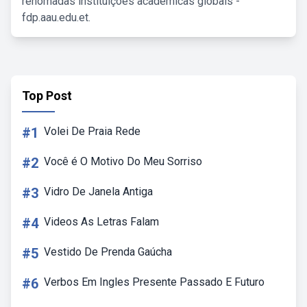
renomadas instituições acadêmicas globais -
fdp.aau.edu.et.
Top Post
#1
Volei De Praia Rede
#2
Você é O Motivo Do Meu Sorriso
#3
Vidro De Janela Antiga
#4
Videos As Letras Falam
#5
Vestido De Prenda Gaúcha
#6
Verbos Em Ingles Presente Passado E Futuro