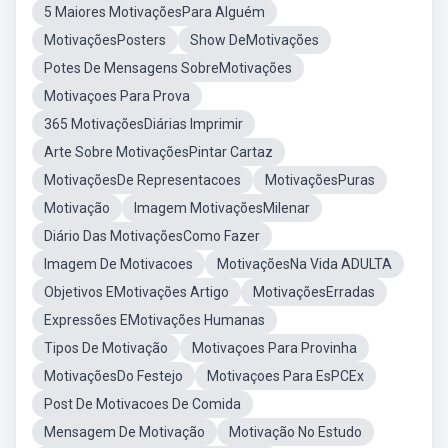
5 Maiores MotivaçõesPara Alguém
MotivaçõesPosters
Show DeMotivações
Potes De Mensagens SobreMotivações
Motivaçoes Para Prova
365 MotivaçõesDiárias Imprimir
Arte Sobre MotivaçõesPintar Cartaz
MotivaçõesDe Representacoes
MotivaçõesPuras
Motivação
Imagem MotivaçõesMilenar
Diário Das MotivaçõesComo Fazer
Imagem De Motivacoes
MotivaçõesNa Vida ADULTA
Objetivos EMotivações Artigo
MotivaçõesErradas
Expressões EMotivações Humanas
Tipos De Motivação
Motivaçoes Para Provinha
MotivaçõesDo Festejo
Motivaçoes Para EsPCEx
Post De Motivacoes De Comida
Mensagem De Motivação
Motivação No Estudo