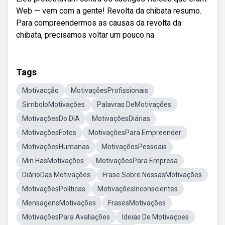
Web — vem com a gente! Revolta da chibata resumo.
Para compreendermos as causas da revolta da
chibata, precisamos voltar um pouco na.
Tags
Motivacção
MotivaçõesProfissionais
SimboloMotivações
Palavras DeMotivações
MotivaçõesDo DIA
MotivaçõesDiárias
MotivaçõesFotos
MotivaçõesPara Empreender
MotivaçõesHumanas
MotivaçõesPessoais
Min HasMotivações
MotivaçõesPara Empresa
DiárioDas Motivações
Frase Sobre NossasMotivações
MotivaçõesPolíticas
MotivaçõesInconscientes
MensagensMotivações
FrasesMotivações
MotivaçõesPara Avaliações
Ideias De Motivaçoes