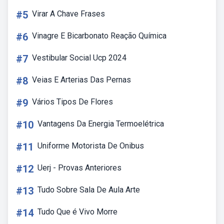
#5
Virar A Chave Frases
#6
Vinagre E Bicarbonato Reação Química
#7
Vestibular Social Ucp 2024
#8
Veias E Arterias Das Pernas
#9
Vários Tipos De Flores
#10
Vantagens Da Energia Termoelétrica
#11
Uniforme Motorista De Onibus
#12
Uerj - Provas Anteriores
#13
Tudo Sobre Sala De Aula Arte
#14
Tudo Que é Vivo Morre