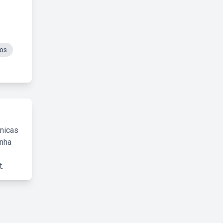
cos
cnicas
inha
.