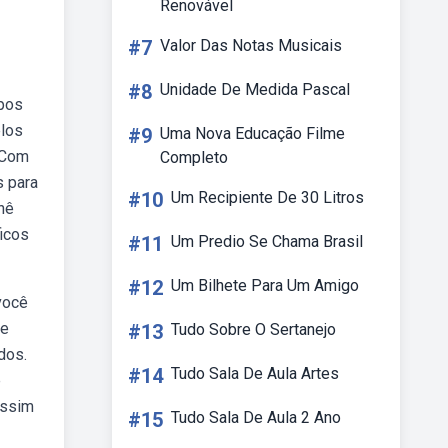
Renovável
#7
Valor Das Notas Musicais
#8
Unidade De Medida Pascal
upos
elos
#9
Uma Nova Educação Filme
. Com
Completo
s para
#10
Um Recipiente De 30 Litros
hê
ficos
#11
Um Predio Se Chama Brasil
#12
Um Bilhete Para Um Amigo
você
de
#13
Tudo Sobre O Sertanejo
dos.
#14
Tudo Sala De Aula Artes
e
assim
#15
Tudo Sala De Aula 2 Ano