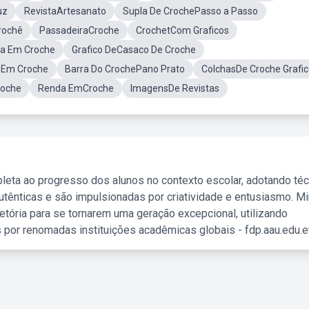
uz
RevistaArtesanato
Supla De CrochePasso a Passo
rochê
PassadeiraCroche
CrochetCom Graficos
a Em Croche
Grafico DeCasaco De Croche
 Em Croche
Barra Do CrochePano Prato
ColchasDe Croche Grafi
roche
Renda EmCroche
ImagensDe Revistas
leta ao progresso dos alunos no contexto escolar, adotando té
tênticas e são impulsionadas por criatividade e entusiasmo. M
etória para se tornarem uma geração excepcional, utilizando
 por renomadas instituições acadêmicas globais - fdp.aau.edu.et