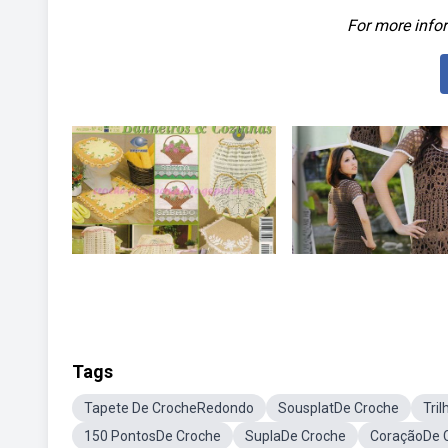
For more infor
Tags
Tapete De CrocheRedondo
SousplatDe Croche
Tri
150 PontosDe Croche
SuplaDe Croche
CoraçãoDe 