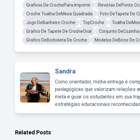
Graficos De CrochePara Imprimir
Revistas DePonto Cr
Croche Toalha DeMesa Quadrada
Foto DeTapete De C
Jogo DeBanheiro Croche
TopCroche
Toalha DeMes
Grafico De Tapete De CrocheOval
Conjunto DeCozinha
Grafico DeBorboleta De Croche
Modelos DeBicos De C
Sandra
Como orientador, minha entrega é comp
pedagógicas que valorizam relações au
meta é guiar os estudantes em sua traj
estratégias educacionais reconhecidas
Related Posts