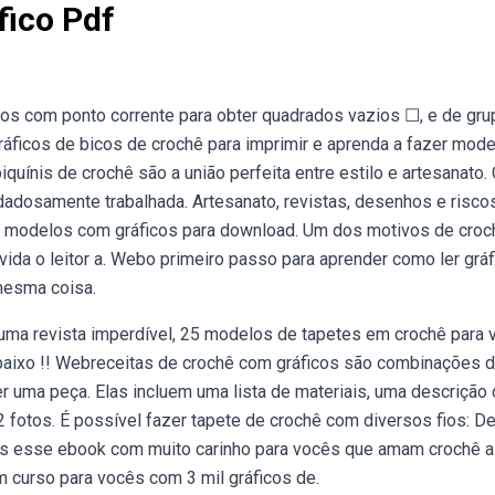
fico Pdf
os com ponto corrente para obter quadrados vazios ☐, e de gr
ráficos de bicos de crochê para imprimir e aprenda a fazer mod
uínis de crochê são a união perfeita entre estilo e artesanato
idadosamente trabalhada. Artesanato, revistas, desenhos e risco
14 modelos com gráficos para download. Um dos motivos de croc
vida o leitor a. Webo primeiro passo para aprender como ler grá
 mesma coisa.
uma revista imperdível, 25 modelos de tapetes em crochê para 
 abaixo !! Webreceitas de crochê com gráficos são combinações 
r uma peça. Elas incluem uma lista de materiais, uma descrição 
 fotos. É possível fazer tapete de crochê com diversos fios: D
mos esse ebook com muito carinho para vocês que amam crochê 
curso para vocês com 3 mil gráficos de.