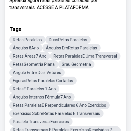
Aprenda agora retas paralelas cortadas por
transversais. ACESSE A PLATAFORMA ...
Tags
Retas Paralelas
DuasRetas Paralelas
Ângulos 8Ano
Ângulos EmRetas Paralelas
Retas Áreas7 Ano
Retas ParalelasE Uma Transversal
RetasGeometria Plana
Grau Geometria
Angulo Entre Dois Vetores
FigurasRetas Paralelas Cortadas
RetasE Paralelos 7 Ano
Ângulos Internos Fórmula7 Ano
Retas ParalelasE Perpendiculares 6 Ano Exercícios
Exercicios SobreRetas Paralelas E Transversais
Paralelo TransversalExercicios
Retas Transversais E Paralelas ExercíciosResolvidos 7