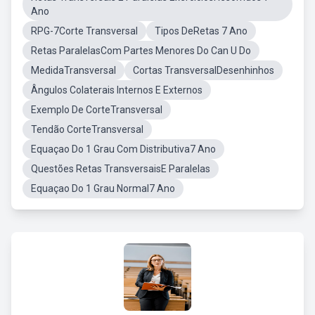
Ano
RPG-7Corte Transversal
Tipos DeRetas 7 Ano
Retas ParalelasCom Partes Menores Do Can U Do
MedidaTransversal
Cortas TransversalDesenhinhos
Ângulos Colaterais Internos E Externos
Exemplo De CorteTransversal
Tendão CorteTransversal
Equaçao Do 1 Grau Com Distributiva7 Ano
Questões Retas TransversaisE Paralelas
Equaçao Do 1 Grau Normal7 Ano