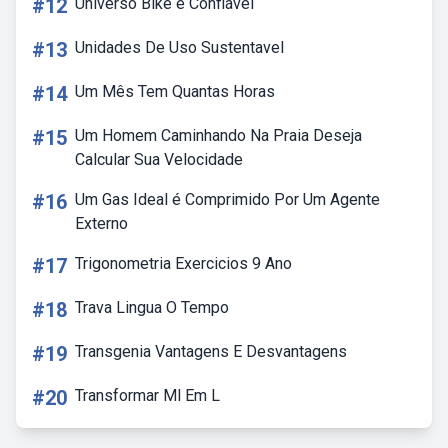
#12
Universo Bike é Confiável
#13
Unidades De Uso Sustentavel
#14
Um Mês Tem Quantas Horas
#15
Um Homem Caminhando Na Praia Deseja
Calcular Sua Velocidade
#16
Um Gas Ideal é Comprimido Por Um Agente
Externo
#17
Trigonometria Exercicios 9 Ano
#18
Trava Lingua O Tempo
#19
Transgenia Vantagens E Desvantagens
#20
Transformar Ml Em L